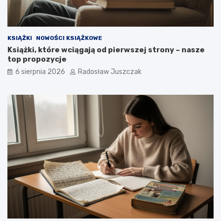
h
t
a
y
r
m
a
w
KSIĄŻKI
NOWOŚCI KSIĄŻKOWE
i
Książki, które wciągają od pierwszej strony – nasze
e
top propozycje
d
z
6 sierpnia 2026
Radosław Juszczak
i
a
ł
e
ś
?