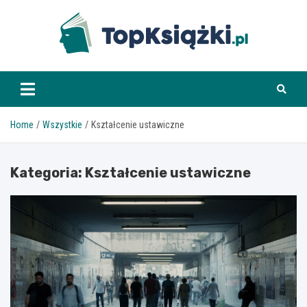
Skip
to
content
www.topksiazki.pl
Home
Wszystkie
Kształcenie ustawiczne
Kategoria:
Kształcenie ustawiczne