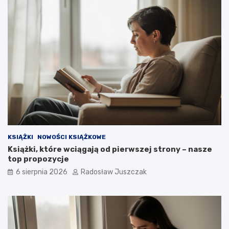
ł
e
ś
?
KSIĄŻKI
NOWOŚCI KSIĄŻKOWE
Książki, które wciągają od pierwszej strony – nasze
top propozycje
6 sierpnia 2026
Radosław Juszczak