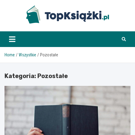
Skip
to
content
www.topksiazki.pl
Home
Wszystkie
Pozostałe
Kategoria:
Pozostałe