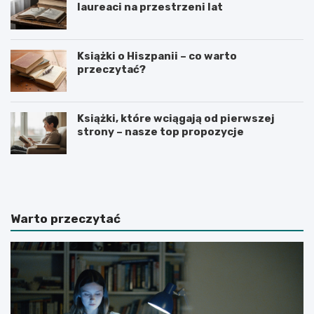
laureaci na przestrzeni lat
Książki o Hiszpanii – co warto
przeczytać?
Książki, które wciągają od pierwszej
strony – nasze top propozycje
R
C
e
i
c
e
e
k
n
a
Warto przeczytać
z
w
j
o
a
s
k
t
s
k
i
i
ą
n
ż
a