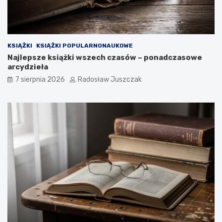
i
o
h
t
a
y
r
m
a
w
KSIĄŻKI
KSIĄŻKI POPULARNONAUKOWE
i
Najlepsze książki wszech czasów – ponadczasowe
e
arcydzieła
d
z
7 sierpnia 2026
Radosław Juszczak
i
a
ł
e
ś
?