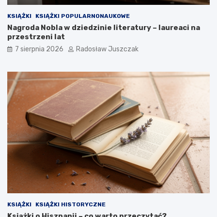
KSIĄŻKI
KSIĄŻKI POPULARNONAUKOWE
Nagroda Nobla w dziedzinie literatury – laureaci na
przestrzeni lat
7 sierpnia 2026
Radosław Juszczak
KSIĄŻKI
KSIĄŻKI HISTORYCZNE
Książki o Hiszpanii – co warto przeczytać?