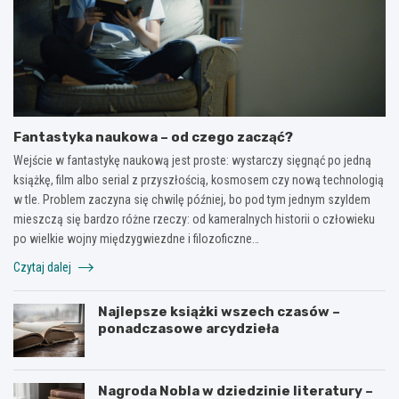
Fantastyka naukowa – od czego zacząć?
Wejście w fantastykę naukową jest proste: wystarczy sięgnąć po jedną
książkę, film albo serial z przyszłością, kosmosem czy nową technologią
w tle. Problem zaczyna się chwilę później, bo pod tym jednym szyldem
mieszczą się bardzo różne rzeczy: od kameralnych historii o człowieku
po wielkie wojny międzygwiezdne i filozoficzne…
Czytaj dalej
Najlepsze książki wszech czasów –
ponadczasowe arcydzieła
Nagroda Nobla w dziedzinie literatury –