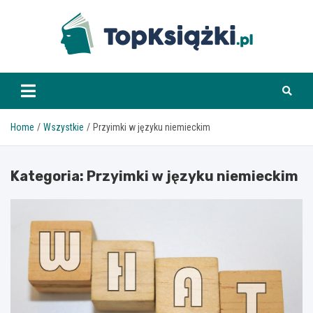
Skip
to
content
www.topksiazki.pl
Home
Wszystkie
Przyimki w języku niemieckim
Kategoria:
Przyimki w języku niemieckim