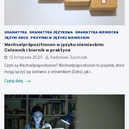
GRAMATYKA
GRAMATYKA JĘZYKOWA
GRAMATYKA NIEMIECKA
JĘZYKI OBCE
PRZYIMKI W JĘZYKU NIEMIECKIM
Wechselpräpositionen w języku niemieckim:
Celownik i biernik w praktyce
12 listopada 2025
Radosław Juszczak
Czym są Wechselpräpositionen? Wechselpräpositionen to przyimki, które
mogą łączyć się zarówno z celownikiem (Dativ), jak i…
Czytaj dalej