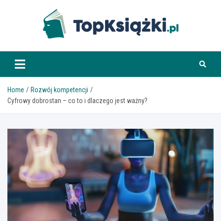
Skip
to
content
www.topksiazki.pl
Home
Rozwój kompetencji
Cyfrowy dobrostan – co to i dlaczego jest ważny?