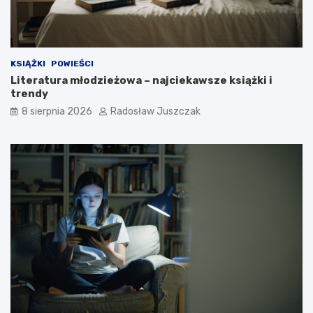
h
t
a
y
r
m
a
w
i
KSIĄŻKI
POWIEŚCI
e
Literatura młodzieżowa – najciekawsze książki i
d
trendy
z
i
8 sierpnia 2026
Radosław Juszczak
a
ł
e
ś
?