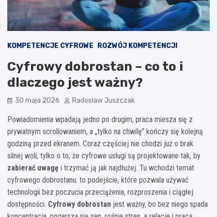
KOMPETENCJE CYFROWE
ROZWÓJ KOMPETENCJI
Cyfrowy dobrostan – co to i
dlaczego jest ważny?
30 maja 2026
Radosław Juszczak
Powiadomienia wpadają jedno po drugim, praca miesza się z
prywatnym scrollowaniem, a „tylko na chwilę” kończy się kolejną
godziną przed ekranem. Coraz częściej nie chodzi już o brak
silnej woli, tylko o to, że cyfrowe usługi są projektowane tak, by
zabierać uwagę
i trzymać ją jak najdłużej. Tu wchodzi temat
cyfrowego dobrostanu: to podejście, które pozwala używać
technologii bez poczucia przeciążenia, rozproszenia i ciągłej
dostępności.
Cyfrowy dobrostan
jest ważny, bo bez niego spada
koncentracja, pogarsza się sen, rośnie stres, a relacje i praca