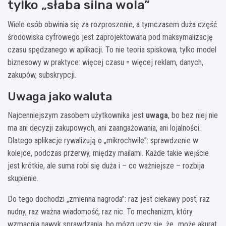
tylko „słaba silna wola”
Wiele osób obwinia się za rozproszenie, a tymczasem duża część
środowiska cyfrowego jest zaprojektowana pod maksymalizację
czasu spędzanego w aplikacji. To nie teoria spiskowa, tylko model
biznesowy w praktyce: więcej czasu = więcej reklam, danych,
zakupów, subskrypcji.
Uwaga jako waluta
Najcenniejszym zasobem użytkownika jest
uwaga
, bo bez niej nie
ma ani decyzji zakupowych, ani zaangażowania, ani lojalności.
Dlatego aplikacje rywalizują o „mikrochwile”: sprawdzenie w
kolejce, podczas przerwy, między mailami. Każde takie wejście
jest krótkie, ale suma robi się duża i – co ważniejsze – rozbija
skupienie.
Do tego dochodzi „zmienna nagroda”: raz jest ciekawy post, raz
nudny, raz ważna wiadomość, raz nic. To mechanizm, który
wzmacnia nawyk sprawdzania, bo mózg uczy się, że „może akurat