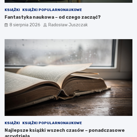
KSIĄŻKI
KSIĄŻKI POPULARNONAUKOWE
Fantastyka naukowa – od czego zacząć?
8 sierpnia 2026
Radosław Juszczak
KSIĄŻKI
KSIĄŻKI POPULARNONAUKOWE
Najlepsze książki wszech czasów – ponadczasowe
arcydzieła