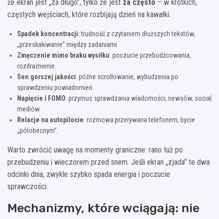
że ekran jest „za długo”, tylko że jest
za często
– w krótkich,
częstych wejściach, które rozbijają dzień na kawałki.
Spadek koncentracji
: trudność z czytaniem dłuższych tekstów,
„przeskakiwanie” między zadaniami.
Zmęczenie mimo braku wysiłku
: poczucie przebodźcowania,
rozdrażnienie.
Sen gorszej jakości
: późne scrollowanie, wybudzenia po
sprawdzeniu powiadomień.
Napięcie i FOMO
: przymus sprawdzania wiadomości, newsów, social
mediów.
Relacje na autopilocie
: rozmowa przerywana telefonem, bycie
„półobecnym”.
Warto zwrócić uwagę na momenty graniczne: rano tuż po
przebudzeniu i wieczorem przed snem. Jeśli ekran „zjada” te dwa
odcinki dnia, zwykle szybko spada energia i poczucie
sprawczości.
Mechanizmy, które wciągają: nie