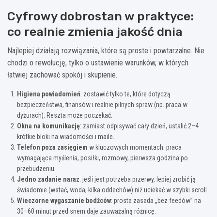
Cyfrowy dobrostan w praktyce:
co realnie zmienia jakość dnia
Najlepiej działają rozwiązania, które są proste i powtarzalne. Nie
chodzi o rewolucję, tylko o ustawienie warunków, w których
łatwiej zachować spokój i skupienie.
Higiena powiadomień
: zostawić tylko te, które dotyczą
bezpieczeństwa, finansów i realnie pilnych spraw (np. praca w
dyżurach). Reszta może poczekać.
Okna na komunikację
: zamiast odpisywać cały dzień, ustalić 2–4
krótkie bloki na wiadomości i maile.
Telefon poza zasięgiem
w kluczowych momentach: praca
wymagająca myślenia, posiłki, rozmowy, pierwsza godzina po
przebudzeniu.
Jedno zadanie naraz
: jeśli jest potrzeba przerwy, lepiej zrobić ją
świadomie (wstać, woda, kilka oddechów) niż uciekać w szybki scroll.
Wieczorne wygaszanie bodźców
: prosta zasada „bez feedów” na
30–60 minut przed snem daje zauważalną różnicę.