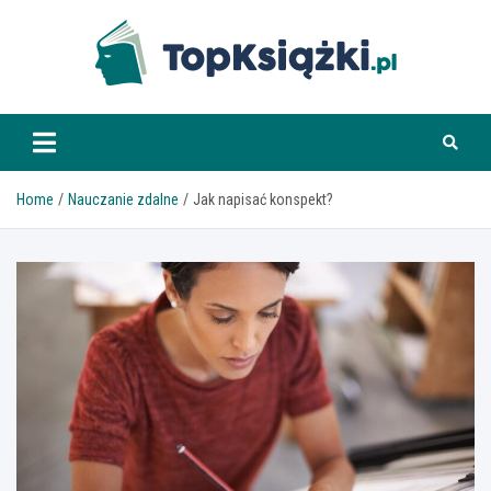
Skip
to
content
www.topksiazki.pl
Home
Nauczanie zdalne
Jak napisać konspekt?