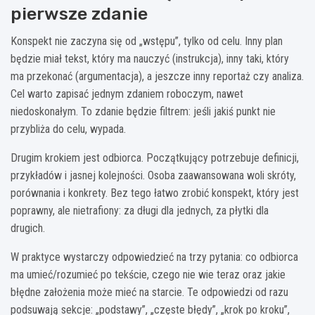
pierwsze zdanie
Konspekt nie zaczyna się od „wstępu”, tylko od celu. Inny plan
będzie miał tekst, który ma nauczyć (instrukcja), inny taki, który
ma przekonać (argumentacja), a jeszcze inny reportaż czy analiza.
Cel warto zapisać jednym zdaniem roboczym, nawet
niedoskonałym. To zdanie będzie filtrem: jeśli jakiś punkt nie
przybliża do celu, wypada.
Drugim krokiem jest odbiorca. Początkujący potrzebuje definicji,
przykładów i jasnej kolejności. Osoba zaawansowana woli skróty,
porównania i konkrety. Bez tego łatwo zrobić konspekt, który jest
poprawny, ale nietrafiony: za długi dla jednych, za płytki dla
drugich.
W praktyce wystarczy odpowiedzieć na trzy pytania: co odbiorca
ma umieć/rozumieć po tekście, czego nie wie teraz oraz jakie
błędne założenia może mieć na starcie. Te odpowiedzi od razu
podsuwają sekcje: „podstawy”, „częste błędy”, „krok po kroku”,