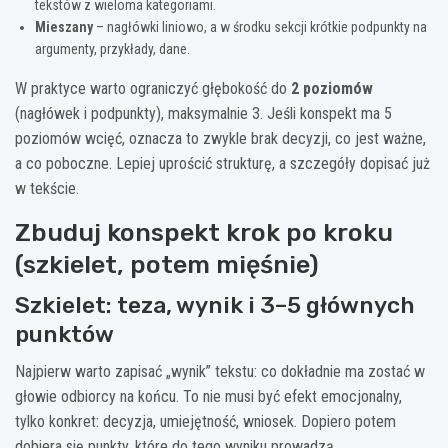
tekstów z wieloma kategoriami.
Mieszany
– nagłówki liniowo, a w środku sekcji krótkie podpunkty na
argumenty, przykłady, dane.
W praktyce warto ograniczyć głębokość do
2 poziomów
(nagłówek i podpunkty), maksymalnie 3. Jeśli konspekt ma 5
poziomów wcięć, oznacza to zwykle brak decyzji, co jest ważne,
a co poboczne. Lepiej uprościć strukturę, a szczegóły dopisać już
w tekście.
Zbuduj konspekt krok po kroku
(szkielet, potem mięśnie)
Szkielet: teza, wynik i 3–5 głównych
punktów
Najpierw warto zapisać „wynik” tekstu: co dokładnie ma zostać w
głowie odbiorcy na końcu. To nie musi być efekt emocjonalny,
tylko konkret: decyzja, umiejętność, wniosek. Dopiero potem
dobiera się punkty, które do tego wyniku prowadzą.