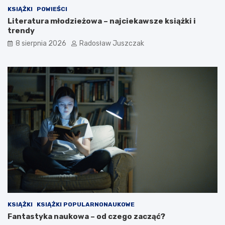
i
KSIĄŻKI
POWIEŚCI
e
Literatura młodzieżowa – najciekawsze książki i
d
trendy
z
i
8 sierpnia 2026
Radosław Juszczak
a
ł
e
ś
?
KSIĄŻKI
KSIĄŻKI POPULARNONAUKOWE
Fantastyka naukowa – od czego zacząć?