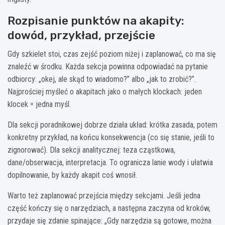
Rozpisanie punktów na akapity:
dowód, przykład, przejście
Gdy szkielet stoi, czas zejść poziom niżej i zaplanować, co ma się
znaleźć w środku. Każda sekcja powinna odpowiadać na pytanie
odbiorcy: „okej, ale skąd to wiadomo?” albo „jak to zrobić?”.
Najprościej myśleć o akapitach jako o małych klockach: jeden
klocek = jedna myśl.
Dla sekcji poradnikowej dobrze działa układ: krótka zasada, potem
konkretny przykład, na końcu konsekwencja (co się stanie, jeśli to
zignorować). Dla sekcji analitycznej: teza cząstkowa,
dane/obserwacja, interpretacja. To ogranicza lanie wody i ułatwia
dopilnowanie, by każdy akapit coś wnosił.
Warto też zaplanować przejścia między sekcjami. Jeśli jedna
część kończy się o narzędziach, a następna zaczyna od kroków,
przydaje się zdanie spinające: „Gdy narzędzia są gotowe, można