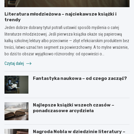
Literatura młodzieżowa – najciekawsze książki i
trendy
Jeden dobrze dobrany tytuł potrafi ustawić sposób myślenia o całej
literaturze młodzieżowej. Jeśli pierwsza książka okaże się papierową
kalką szkolnej lektury albo przeciwnie — zbyt efekciarskim produktem bez
treści, łatwo uznać ten segment za powierzchowny. A to mylne wrażenie,
bo dziś to obszar wyjątkowo różnorodny: od opowieści o…
Czytaj dalej
Fantastyka naukowa – od czego zacząć?
Najlepsze książki wszech czasów –
ponadczasowe arcydzieła
Nagroda Nobla w dziedzinie literatury –