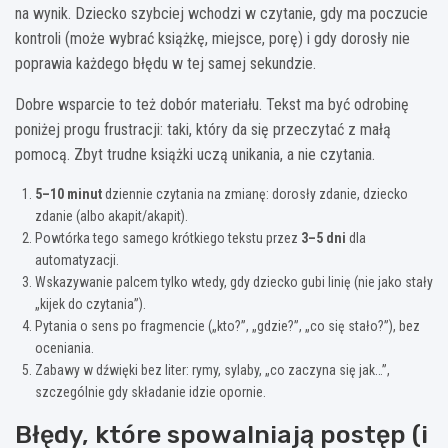
na wynik. Dziecko szybciej wchodzi w czytanie, gdy ma poczucie
kontroli (może wybrać książkę, miejsce, porę) i gdy dorosły nie
poprawia każdego błędu w tej samej sekundzie.
Dobre wsparcie to też dobór materiału. Tekst ma być odrobinę
poniżej progu frustracji: taki, który da się przeczytać z małą
pomocą. Zbyt trudne książki uczą unikania, a nie czytania.
5–10 minut
dziennie czytania na zmianę: dorosły zdanie, dziecko
zdanie (albo akapit/akapit).
Powtórka tego samego krótkiego tekstu przez
3–5 dni
dla
automatyzacji.
Wskazywanie palcem tylko wtedy, gdy dziecko gubi linię (nie jako stały
„kijek do czytania”).
Pytania o sens po fragmencie („kto?”, „gdzie?”, „co się stało?”), bez
oceniania.
Zabawy w dźwięki bez liter: rymy, sylaby, „co zaczyna się jak…”,
szczególnie gdy składanie idzie opornie.
Błędy, które spowalniają postęp (i