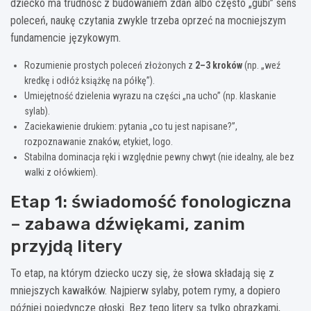
dziecko ma trudność z budowaniem zdań albo często „gubi” sens
poleceń, naukę czytania zwykle trzeba oprzeć na mocniejszym
fundamencie językowym.
Rozumienie prostych poleceń złożonych z
2–3 kroków
(np. „weź
kredkę i odłóż książkę na półkę”).
Umiejętność dzielenia wyrazu na części „na ucho” (np. klaskanie
sylab).
Zaciekawienie drukiem: pytania „co tu jest napisane?”,
rozpoznawanie znaków, etykiet, logo.
Stabilna dominacja ręki i względnie pewny chwyt (nie idealny, ale bez
walki z ołówkiem).
Etap 1: świadomość fonologiczna
– zabawa dźwiękami, zanim
przyjdą litery
To etap, na którym dziecko uczy się, że słowa składają się z
mniejszych kawałków. Najpierw sylaby, potem rymy, a dopiero
później pojedyncze głoski. Bez tego litery są tylko obrazkami,