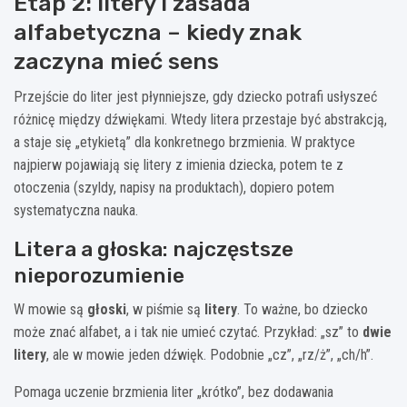
Etap 2: litery i zasada
alfabetyczna – kiedy znak
zaczyna mieć sens
Przejście do liter jest płynniejsze, gdy dziecko potrafi usłyszeć
różnicę między dźwiękami. Wtedy litera przestaje być abstrakcją,
a staje się „etykietą” dla konkretnego brzmienia. W praktyce
najpierw pojawiają się litery z imienia dziecka, potem te z
otoczenia (szyldy, napisy na produktach), dopiero potem
systematyczna nauka.
Litera a głoska: najczęstsze
nieporozumienie
W mowie są
głoski
, w piśmie są
litery
. To ważne, bo dziecko
może znać alfabet, a i tak nie umieć czytać. Przykład: „sz” to
dwie
litery
, ale w mowie jeden dźwięk. Podobnie „cz”, „rz/ż”, „ch/h”.
Pomaga uczenie brzmienia liter „krótko”, bez dodawania