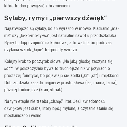
które trudno powiązać z brzmieniem.
Sylaby, rymy i „pierwszy dźwięk”
Najłatwiejsze są sylaby, bo są wyraźne w mowie. Klaskanie „ma-
ma” czy „lo-ko-mo-ty-wa” jest naturalne nawet u przedszkolaka.
Rymy budują czujność na końcówki, a to ważne, bo podczas
czytania wzrok „łapie” fragmenty wyrazu.
Kolejny krok to początek słowa: „Na jaką głoskę zaczyna się
kot
?”. W polszczyźnie bywa to trudniejsze niż w językach o
prostszej fonetyce, bo pojawiają się zbitki („kr”, „st”) i miękkości.
Dobrze działa zasada: najpierw proste słowa (las, mama, tama),
później trudniejsze (kran, ślimak).
Na tym etapie nie trzeba „cisnąć” liter. Jeśli świadomość
dźwięków jest słaba, litery będą mylone, a czytanie stanie się
mechaniczne i wolne.