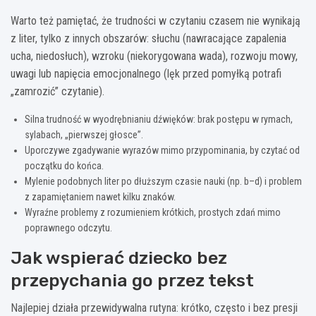
Warto też pamiętać, że trudności w czytaniu czasem nie wynikają
z liter, tylko z innych obszarów: słuchu (nawracające zapalenia
ucha, niedosłuch), wzroku (niekorygowana wada), rozwoju mowy,
uwagi lub napięcia emocjonalnego (lęk przed pomyłką potrafi
„zamrozić” czytanie).
Silna trudność w wyodrębnianiu dźwięków: brak postępu w rymach,
sylabach, „pierwszej głosce”.
Uporczywe zgadywanie wyrazów mimo przypominania, by czytać od
początku do końca.
Mylenie podobnych liter po dłuższym czasie nauki (np. b–d) i problem
z zapamiętaniem nawet kilku znaków.
Wyraźne problemy z rozumieniem krótkich, prostych zdań mimo
poprawnego odczytu.
Jak wspierać dziecko bez
przepychania go przez tekst
Najlepiej działa przewidywalna rutyna: krótko, często i bez presji