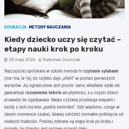
EDUKACJA
METODY NAUCZANIA
Kiedy dziecko uczy się czytać –
etapy nauki krok po kroku
20 maja 2026
Radosław Juszczak
Najczęściej spotykana w szkole metoda to
czytanie sylabami
(ma–ma, la–la), bo szybko daje „efekt” w postaci pierwszych
wyrazów. Jej ograniczenie jest proste: samo składanie sylab nie
gwarantuje
rozumienia tekstu
ani płynności, a u części dzieci
prowadzi do zgadywania. Nauka czytania przebiega etapami i
każdy z nich ma inne „punkty kontrolne”. Gdy wiadomo, czego w
danym momencie szukać, łatwiej odróżnić normalne potknięcia od
realnych trudności. Poniżej zebrane są etapy krok po kroku i
sygnały, że dziecko jest gotowe przejść dalej.