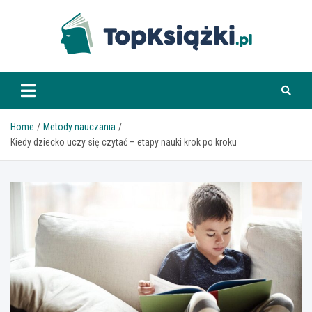
Skip
to
content
www.topksiazki.pl
Home
Metody nauczania
Kiedy dziecko uczy się czytać – etapy nauki krok po kroku