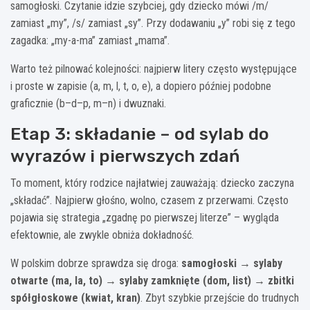
samogłoski. Czytanie idzie szybciej, gdy dziecko mówi /m/
zamiast „my”, /s/ zamiast „sy”. Przy dodawaniu „y” robi się z tego
zagadka: „my-a-ma” zamiast „mama”.
Warto też pilnować kolejności: najpierw litery często występujące
i proste w zapisie (a, m, l, t, o, e), a dopiero później podobne
graficznie (b–d–p, m–n) i dwuznaki.
Etap 3: składanie – od sylab do
wyrazów i pierwszych zdań
To moment, który rodzice najłatwiej zauważają: dziecko zaczyna
„składać”. Najpierw głośno, wolno, czasem z przerwami. Często
pojawia się strategia „zgadnę po pierwszej literze” – wygląda
efektownie, ale zwykle obniża dokładność.
W polskim dobrze sprawdza się droga:
samogłoski → sylaby
otwarte (ma, la, to) → sylaby zamknięte (dom, list) → zbitki
spółgłoskowe (kwiat, kran)
. Zbyt szybkie przejście do trudnych