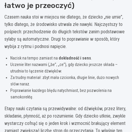
łatwo je przeoczyć)
Czasem nauka stoi w miejscu nie dlatego, że dziecko „nie umie”,
tylko dlatego, że środowisko utrwala złe nawyki. Najczęstszy to
pośpiech: przechodzenie do długich tekstów zanim podstawowe
sylaby są automatyczne. Drugi to poprawianie w sposób, który
wybija z rytmu i podnosi napięcie.
Nacisk na tempo zamiast na
dokładność i sens
.
Uczenie liter nazwami („be”, „ce”), gdy dziecko jeszcze składa –
utrudnia to łączenie dźwięków.
Za trudny materiał: zbyt mała czcionka, długie linie, dużo nowych
słów naraz.
Poprawianie każdego błędu natychmiast, bez pozwolenia na
samokorektę.
Etapy nauki czytania są przewidywalne: od dźwięków, przez litery,
składanie, płynność, aż po rozumienie. Gdy dziecko utknie, zwykle
wystarczy cofnąć się o jeden krok i wzmocnić brakujący element
zamiast zwiększać liczbę stron do przeczytania. To właśnie ten