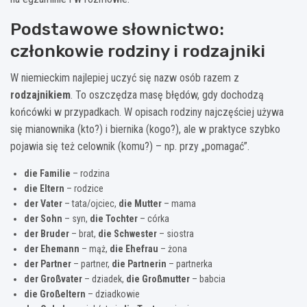
Podstawowe słownictwo:
członkowie rodziny i rodzajniki
W niemieckim najlepiej uczyć się nazw osób razem z
rodzajnikiem
. To oszczędza masę błędów, gdy dochodzą
końcówki w przypadkach. W opisach rodziny najczęściej używa
się mianownika (kto?) i biernika (kogo?), ale w praktyce szybko
pojawia się też celownik (komu?) – np. przy „pomagać”.
die Familie
– rodzina
die Eltern
– rodzice
der Vater
– tata/ojciec,
die Mutter
– mama
der Sohn
– syn,
die Tochter
– córka
der Bruder
– brat,
die Schwester
– siostra
der Ehemann
– mąż,
die Ehefrau
– żona
der Partner
– partner,
die Partnerin
– partnerka
der Großvater
– dziadek,
die Großmutter
– babcia
die Großeltern
– dziadkowie