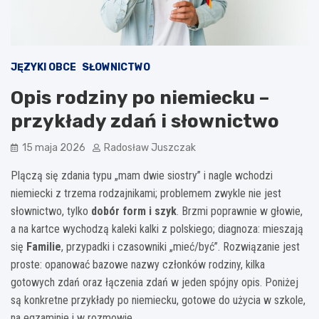
JĘZYKI OBCE
SŁOWNICTWO
Opis rodziny po niemiecku –
przykłady zdań i słownictwo
15 maja 2026
Radosław Juszczak
Plączą się zdania typu „mam dwie siostry” i nagle wchodzi
niemiecki z trzema rodzajnikami; problemem zwykle nie jest
słownictwo, tylko
dobór form i szyk
. Brzmi poprawnie w głowie,
a na kartce wychodzą kaleki kalki z polskiego; diagnoza: mieszają
się
Familie
, przypadki i czasowniki „mieć/być”. Rozwiązanie jest
proste: opanować bazowe nazwy członków rodziny, kilka
gotowych zdań oraz łączenia zdań w jeden spójny opis. Poniżej
są konkretne przykłady po niemiecku, gotowe do użycia w szkole,
na egzaminie i w rozmowie.