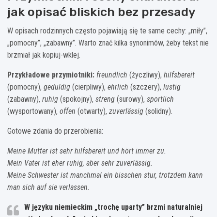
jak opisać bliskich bez przesady
W opisach rodzinnych często pojawiają się te same cechy: „miły”,
„pomocny”, „zabawny”. Warto znać kilka synonimów, żeby tekst nie
brzmiał jak kopiuj-wklej.
Przykładowe przymiotniki:
freundlich
(życzliwy),
hilfsbereit
(pomocny),
geduldig
(cierpliwy),
ehrlich
(szczery),
lustig
(zabawny),
ruhig
(spokojny),
streng
(surowy),
sportlich
(wysportowany),
offen
(otwarty),
zuverlässig
(solidny).
Gotowe zdania do przerobienia:
Meine Mutter ist sehr hilfsbereit und hört immer zu.
Mein Vater ist eher ruhig, aber sehr zuverlässig.
Meine Schwester ist manchmal ein bisschen stur, trotzdem kann
man sich auf sie verlassen.
W języku niemieckim „trochę uparty” brzmi naturalniej