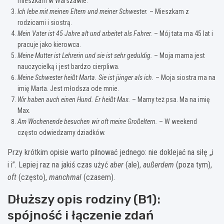
mieszkam w Warszawie.
Ich lebe mit meinen Eltern und meiner Schwester.
– Mieszkam z
rodzicami i siostrą.
Mein Vater ist 45 Jahre alt und arbeitet als Fahrer.
– Mój tata ma 45 lat i
pracuje jako kierowca.
Meine Mutter ist Lehrerin und sie ist sehr geduldig.
– Moja mama jest
nauczycielką i jest bardzo cierpliwa.
Meine Schwester heißt Marta. Sie ist jünger als ich.
– Moja siostra ma na
imię Marta. Jest młodsza ode mnie.
Wir haben auch einen Hund. Er heißt Max.
– Mamy też psa. Ma na imię
Max.
Am Wochenende besuchen wir oft meine Großeltern.
– W weekend
często odwiedzamy dziadków.
Przy krótkim opisie warto pilnować jednego: nie doklejać na siłę „i
i i”. Lepiej raz na jakiś czas użyć
aber
(ale),
außerdem
(poza tym),
oft
(często),
manchmal
(czasem).
Dłuższy opis rodziny (B1):
spójność i łączenie zdań