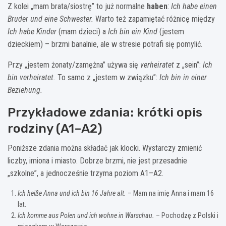
Z kolei „mam brata/siostrę” to już normalne
haben
:
Ich habe einen
Bruder und eine Schwester.
Warto też zapamiętać różnicę między
Ich habe Kinder
(mam dzieci) a
Ich bin ein Kind
(jestem
dzieckiem) – brzmi banalnie, ale w stresie potrafi się pomylić.
Przy „jestem żonaty/zamężna” używa się
verheiratet
z „sein”:
Ich
bin verheiratet.
To samo z „jestem w związku”:
Ich bin in einer
Beziehung.
Przykładowe zdania: krótki opis
rodziny (A1–A2)
Poniższe zdania można składać jak klocki. Wystarczy zmienić
liczby, imiona i miasto. Dobrze brzmi, nie jest przesadnie
„szkolne”, a jednocześnie trzyma poziom A1–A2.
Ich heiße Anna und ich bin 16 Jahre alt.
– Mam na imię Anna i mam 16
lat.
Ich komme aus Polen und ich wohne in Warschau.
– Pochodzę z Polski i