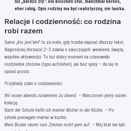
niż „bardzo zły”:
ein bisschen stur
,
manchmal nervös
,
eher ruhig
. Opis rodziny ma być realistyczny, nie laurka.
Relacje i codzienność: co rodzina
robi razem
Same „kto jest kim” to za mało, gdy trzeba napisać dłuższy tekst.
Najprościej dorzucić 2–3 zdania o zwyczajach: weekend, święta,
wspólne aktywności. To też dobry moment na czasowniki
rozdzielnie złożone (typu
aufstehen
), ale bez spiny – da się to
opisać prosto.
Przykłady zdań o codzienności:
Wir essen abends zusammen zu Abend.
– Wieczorem jemy razem
kolację.
Nach der Schule helfe ich meiner Mutter in der Küche.
– Po
szkole pomagam mamie w kuchni.
Mein Bruder räumt sein Zimmer nicht gern auf.
– Mój brat nie lubi