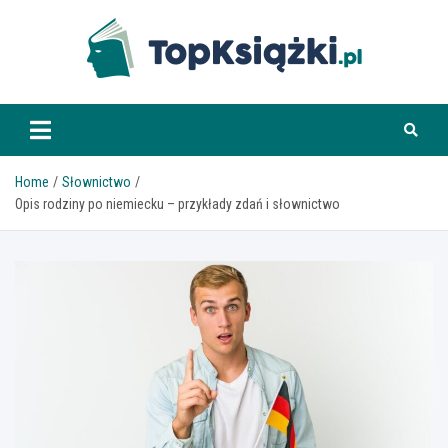
Skip
to
content
www.topksiazki.pl
Home
Słownictwo
Opis rodziny po niemiecku – przykłady zdań i słownictwo