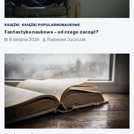
a
y
r
m
a
w
i
KSIĄŻKI
KSIĄŻKI POPULARNONAUKOWE
e
Fantastyka naukowa – od czego zacząć?
d
z
8 sierpnia 2026
Radosław Juszczak
i
a
ł
e
ś
?