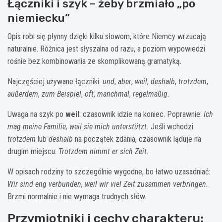
Łączniki i szyk – żeby brzmiało „po
niemiecku”
Opis robi się płynny dzięki kilku słowom, które Niemcy wrzucają
naturalnie. Różnica jest słyszalna od razu, a poziom wypowiedzi
rośnie bez kombinowania ze skomplikowaną gramatyką.
Najczęściej używane łączniki:
und
,
aber
,
weil
,
deshalb
,
trotzdem
,
außerdem
,
zum Beispiel
,
oft
,
manchmal
,
regelmäßig
.
Uwaga na szyk po
weil
: czasownik idzie na koniec. Poprawnie:
Ich
mag meine Familie, weil sie mich unterstützt.
Jeśli wchodzi
trotzdem
lub
deshalb
na początek zdania, czasownik ląduje na
drugim miejscu:
Trotzdem nimmt er sich Zeit.
W opisach rodziny to szczególnie wygodne, bo łatwo uzasadniać:
Wir sind eng verbunden, weil wir viel Zeit zusammen verbringen.
Brzmi normalnie i nie wymaga trudnych słów.
Przymiotniki i cechy charakteru: