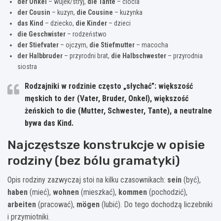
der Onkel
– wujek/stryj,
die Tante
– ciocia
der Cousin
– kuzyn,
die Cousine
– kuzynka
das Kind
– dziecko,
die Kinder
– dzieci
die Geschwister
– rodzeństwo
der Stiefvater
– ojczym,
die Stiefmutter
– macocha
der Halbbruder
– przyrodni brat,
die Halbschwester
– przyrodnia
siostra
Rodzajniki w rodzinie często „słychać”:
większość
męskich to
der
(Vater, Bruder, Onkel), większość
żeńskich to
die
(Mutter, Schwester, Tante), a neutralne
bywa
das Kind
.
Najczęstsze konstrukcje w opisie
rodziny (bez bólu gramatyki)
Opis rodziny zazwyczaj stoi na kilku czasownikach:
sein
(być),
haben
(mieć),
wohnen
(mieszkać),
kommen
(pochodzić),
arbeiten
(pracować),
mögen
(lubić). Do tego dochodzą liczebniki
i przymiotniki.