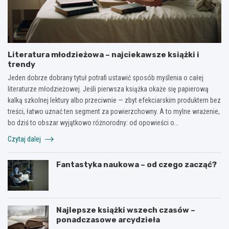
Literatura młodzieżowa – najciekawsze książki i
trendy
Jeden dobrze dobrany tytuł potrafi ustawić sposób myślenia o całej
literaturze młodzieżowej. Jeśli pierwsza książka okaże się papierową
kalką szkolnej lektury albo przeciwnie — zbyt efekciarskim produktem bez
treści, łatwo uznać ten segment za powierzchowny. A to mylne wrażenie,
bo dziś to obszar wyjątkowo różnorodny: od opowieści o…
Czytaj dalej
Fantastyka naukowa – od czego zacząć?
Najlepsze książki wszech czasów –
ponadczasowe arcydzieła