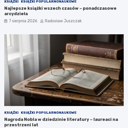
KSIĄŻKI
KSIĄŻKI POPULARNONAUKOWE
Najlepsze książki wszech czasów – ponadczasowe
arcydzieła
7 sierpnia 2026
Radosław Juszczak
KSIĄŻKI
KSIĄŻKI POPULARNONAUKOWE
Nagroda Nobla w dziedzinie literatury – laureaci na
przestrzeni lat