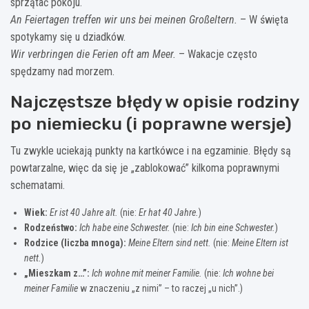
sprzątać pokoju.
An Feiertagen treffen wir uns bei meinen Großeltern.
– W święta
spotykamy się u dziadków.
Wir verbringen die Ferien oft am Meer.
– Wakacje często
spędzamy nad morzem.
Najczęstsze błędy w opisie rodziny
po niemiecku (i poprawne wersje)
Tu zwykle uciekają punkty na kartkówce i na egzaminie. Błędy są
powtarzalne, więc da się je „zablokować” kilkoma poprawnymi
schematami.
Wiek:
Er ist 40 Jahre alt.
(nie:
Er hat 40 Jahre.
)
Rodzeństwo:
Ich habe eine Schwester.
(nie:
Ich bin eine Schwester.
)
Rodzice (liczba mnoga):
Meine Eltern sind nett.
(nie:
Meine Eltern ist
nett.
)
„Mieszkam z…”:
Ich wohne mit meiner Familie.
(nie:
Ich wohne bei
meiner Familie
w znaczeniu „z nimi” – to raczej „u nich”.)