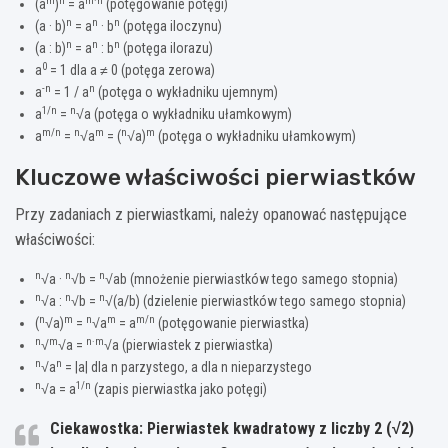
m
n
m·n
(a
)
= a
(potęgowanie potęgi)
n
n
n
(a · b)
= a
· b
(potęga iloczynu)
n
n
n
(a : b)
= a
: b
(potęga ilorazu)
0
a
= 1 dla a ≠ 0 (potęga zerowa)
-n
n
a
= 1 / a
(potęga o wykładniku ujemnym)
1/n
n
a
=
√a (potęga o wykładniku ułamkowym)
m/n
n
m
n
m
a
=
√a
= (
√a)
(potęga o wykładniku ułamkowym)
Kluczowe właściwości pierwiastków
Przy zadaniach z pierwiastkami, należy opanować następujące
właściwości:
n
n
n
√a ·
√b =
√ab (mnożenie pierwiastków tego samego stopnia)
n
n
n
√a :
√b =
√(a/b) (dzielenie pierwiastków tego samego stopnia)
n
m
n
m
m/n
(
√a)
=
√a
= a
(potęgowanie pierwiastka)
n
m
n·m
√
√a =
√a (pierwiastek z pierwiastka)
n
n
√a
= |a| dla n parzystego, a dla n nieparzystego
n
1/n
√a = a
(zapis pierwiastka jako potęgi)
Ciekawostka: Pierwiastek kwadratowy z liczby 2 (√2)