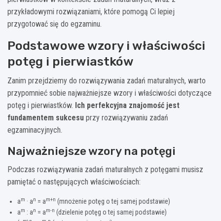
przykładowymi rozwiązaniami, które pomogą Ci lepiej
przygotować się do egzaminu.
Podstawowe wzory i właściwości
potęg i pierwiastków
Zanim przejdziemy do rozwiązywania zadań maturalnych, warto
przypomnieć sobie najważniejsze wzory i właściwości dotyczące
potęg i pierwiastków.
Ich perfekcyjna znajomość jest
fundamentem sukcesu
przy rozwiązywaniu zadań
egzaminacyjnych.
Najważniejsze wzory na potęgi
Podczas rozwiązywania zadań maturalnych z potęgami musisz
pamiętać o następujących właściwościach:
m
n
m+n
a
· a
= a
(mnożenie potęg o tej samej podstawie)
m
n
m-n
a
: a
= a
(dzielenie potęg o tej samej podstawie)