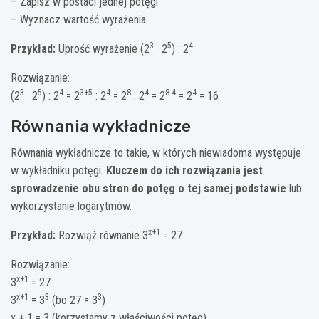
– Zapisz w postaci jednej potęgi
– Wyznacz wartość wyrażenia
3
5
4
Przykład:
Uprość wyrażenie (2
· 2
) : 2
Rozwiązanie:
3
5
4
3+5
4
8
4
8-4
4
(2
· 2
) : 2
= 2
: 2
= 2
: 2
= 2
= 2
= 16
Równania wykładnicze
Równania wykładnicze to takie, w których niewiadoma występuje
w wykładniku potęgi.
Kluczem do ich rozwiązania jest
sprowadzenie obu stron do potęg o tej samej podstawie
lub
wykorzystanie logarytmów.
x+1
Przykład:
Rozwiąż równanie 3
= 27
Rozwiązanie:
x+1
3
= 27
x+1
3
3
3
= 3
(bo 27 = 3
)
x + 1 = 3 (korzystamy z właściwości potęg)