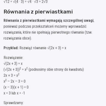
√12 = √(4 · 3) = √4 · √3 = 2√3
Równania z pierwiastkami
Równania z pierwiastkami wymagają szczególnej uwagi
,
ponieważ podczas przekształceń możemy wprowadzić
rozwiązania, które nie spełniają pierwotnego równania (tzw.
rozwiązania obce).
Przykład:
Rozwiąż równanie √(2x + 3) = x
Rozwiązanie:
√(2x + 3) = x
2
2
(√(2x + 3))
= x
(podnosimy obie strony do kwadratu)
2
2x + 3 = x
2
x
– 2x – 3 = 0
(x – 3)(x + 1) = 0
x = 3 lub x = -1
Sprawdzamy: