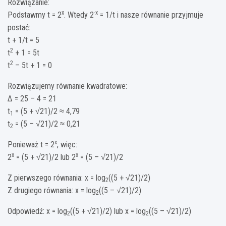
Rozwiązanie:
x
-x
Podstawmy t = 2
. Wtedy 2
= 1/t i nasze równanie przyjmuje
postać:
t + 1/t = 5
2
t
+ 1 = 5t
2
t
– 5t + 1 = 0
Rozwiązujemy równanie kwadratowe:
Δ = 25 – 4 = 21
t
= (5 + √21)/2 ≈ 4,79
1
t
= (5 – √21)/2 ≈ 0,21
2
x
Ponieważ t = 2
, więc:
x
x
2
= (5 + √21)/2 lub 2
= (5 – √21)/2
Z pierwszego równania: x = log
((5 + √21)/2)
2
Z drugiego równania: x = log
((5 – √21)/2)
2
Odpowiedź: x = log
((5 + √21)/2) lub x = log
((5 – √21)/2)
2
2