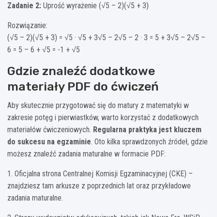
Zadanie 2:
Uprość wyrażenie (√5 – 2)(√5 + 3)
Rozwiązanie:
(√5 – 2)(√5 + 3) = √5 · √5 + 3√5 – 2√5 – 2 · 3 = 5 + 3√5 – 2√5 –
6 = 5 – 6 + √5 = -1 + √5
Gdzie znaleźć dodatkowe
materiały PDF do ćwiczeń
Aby skutecznie przygotować się do matury z matematyki w
zakresie potęg i pierwiastków, warto korzystać z dodatkowych
materiałów ćwiczeniowych.
Regularna praktyka jest kluczem
do sukcesu na egzaminie
. Oto kilka sprawdzonych źródeł, gdzie
możesz znaleźć zadania maturalne w formacie PDF:
1. Oficjalna strona Centralnej Komisji Egzaminacyjnej (CKE) –
znajdziesz tam arkusze z poprzednich lat oraz przykładowe
zadania maturalne.