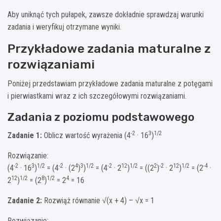
Aby uniknąć tych pułapek, zawsze dokładnie sprawdzaj warunki
zadania i weryfikuj otrzymane wyniki.
Przykładowe zadania maturalne z
rozwiązaniami
Poniżej przedstawiam przykładowe zadania maturalne z potęgami
i pierwiastkami wraz z ich szczegółowymi rozwiązaniami.
Zadania z poziomu podstawowego
-2
3
1/2
Zadanie 1:
Oblicz wartość wyrażenia (4
· 16
)
Rozwiązanie:
-2
3
1/2
-2
4
3
1/2
-2
12
1/2
2
-2
12
1/2
-4
(4
· 16
)
= (4
· (2
)
)
= (4
· 2
)
= ((2
)
· 2
)
= (2
·
12
1/2
8
1/2
4
2
)
= (2
)
= 2
= 16
Zadanie 2:
Rozwiąż równanie √(x + 4) – √x = 1
Rozwiązanie: