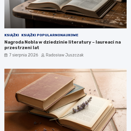
i
o
h
t
a
y
r
m
a
w
i
KSIĄŻKI
KSIĄŻKI POPULARNONAUKOWE
e
Nagroda Nobla w dziedzinie literatury – laureaci na
d
przestrzeni lat
z
i
7 sierpnia 2026
Radosław Juszczak
a
ł
e
ś
?