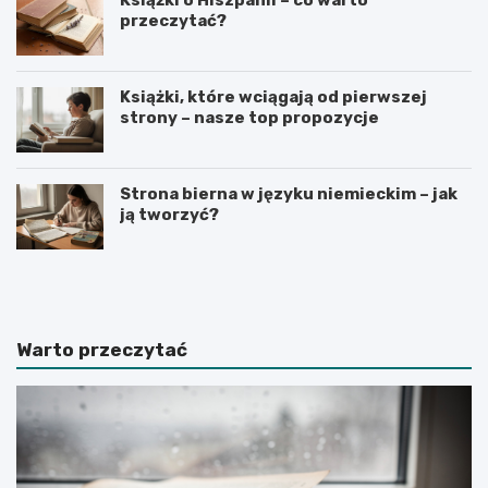
przeczytać?
Książki, które wciągają od pierwszej
strony – nasze top propozycje
Strona bierna w języku niemieckim – jak
ją tworzyć?
R
C
e
i
c
e
e
k
n
a
Warto przeczytać
z
w
j
o
a
s
k
t
s
k
i
i
ą
n