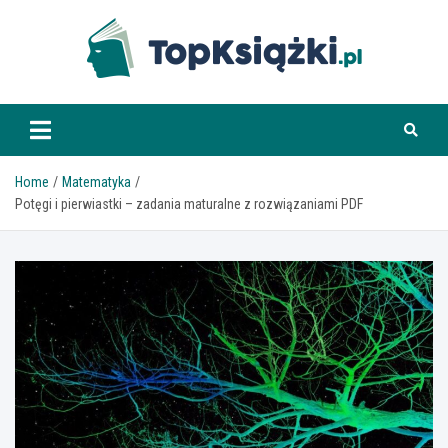
Skip
to
content
www.topksiazki.pl
Home
Matematyka
Potęgi i pierwiastki – zadania maturalne z rozwiązaniami PDF