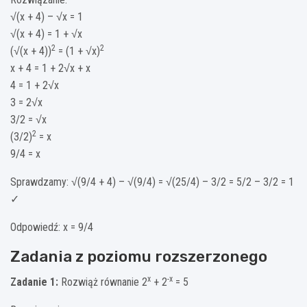
√(x + 4) – √x = 1
√(x + 4) = 1 + √x
2
2
(√(x + 4))
= (1 + √x)
x + 4 = 1 + 2√x + x
4 = 1 + 2√x
3 = 2√x
3/2 = √x
2
(3/2)
= x
9/4 = x
Sprawdzamy: √(9/4 + 4) – √(9/4) = √(25/4) – 3/2 = 5/2 – 3/2 = 1
✓
Odpowiedź: x = 9/4
Zadania z poziomu rozszerzonego
x
-x
Zadanie 1:
Rozwiąż równanie 2
+ 2
= 5