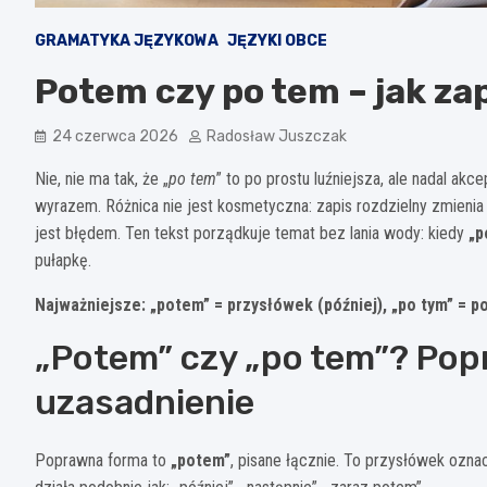
GRAMATYKA JĘZYKOWA
JĘZYKI OBCE
Potem czy po tem – jak za
24 czerwca 2026
Radosław Juszczak
Nie, nie ma tak, że „
po tem
” to po prostu luźniejsza, ale nadal ak
wyrazem. Różnica nie jest kosmetyczna: zapis rozdzielny zmienia k
jest błędem. Ten tekst porządkuje temat bez lania wody: kiedy
„p
pułapkę.
Najważniejsze: „potem” = przysłówek (później), „po tym” = p
„Potem” czy „po tem”? Pop
uzasadnienie
Poprawna forma to
„potem”
, pisane łącznie. To przysłówek oznac