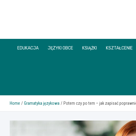
Skip
to
content
EDUKACJA
JĘZYKI OBCE
KSIĄŻKI
KSZTAŁCENIE
Home
Gramatyka językowa
Potem czy po tem – jak zapisać poprawni