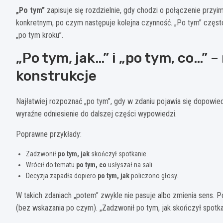
„Po tym”
zapisuje się rozdzielnie, gdy chodzi o połączenie przy
konkretnym, po czym następuje kolejna czynność. „Po tym” często 
„po tym kroku”.
„Po tym, jak…” i „po tym, co…”
konstrukcje
Najłatwiej rozpoznać „po tym”, gdy w zdaniu pojawia się dopowie
wyraźne odniesienie do dalszej części wypowiedzi.
Poprawne przykłady:
Zadzwonił
po tym, jak
skończył spotkanie.
Wrócił do tematu
po tym, co
usłyszał na sali.
Decyzja zapadła dopiero
po tym, jak
policzono głosy.
W takich zdaniach „potem” zwykle nie pasuje albo zmienia sens. 
(bez wskazania po czym). „Zadzwonił po tym, jak skończył spotka