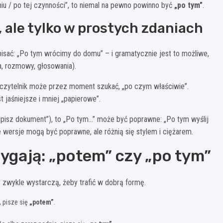
niu / po tej czynności”, to niemal na pewno powinno być
„po tym”
.
, ale tylko w prostych zdaniach
apisać: „Po tym wrócimy do domu” – i gramatycznie jest to możliwe,
a, rozmowy, głosowania).
 czytelnik może przez moment szukać, „po czym właściwie”.
 jaśniejsze i mniej „papierowe”.
dpisz dokument”), to „Po tym…” może być poprawne: „Po tym wyślij
ie wersje mogą być poprawne, ale różnią się stylem i ciężarem.
zygają: „potem” czy „po tym”
y zwykle wystarczą, żeby trafić w dobrą formę.
, pisze się
„potem”
.