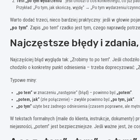
Test „po tym wydarzeniu”
: jeśli chodzi o coś konkretnego, co już pa
Przykład: „Po tym, jak skończę, wyjdę” → „Po tym wydarzeniu/czynno
Warto dodać trzeci, nieco bardziej praktyczny: jeśli w głowie po
„po tym”
. Zapis „po tem” rzadko jest tym, czego naprawdę potrze
Najczęstsze błędy i zdania
Najczęściej błąd wygląda tak: „Zrobimy to po tem”. Jeśli chodziło
chodziło o konkretny punkt odniesienia – trzeba doprecyzować: „
Typowe miny:
„po tem”
w znaczeniu „następnie” (błąd) – powinno być
„potem”
.
„potem, jak”
(złe połączenie) – zwykle powinno być
„po tym, jak”
.
„po tym”
użyte bez żadnego odniesienia (czasem poprawne, ale mętne
W tekstach formalnych (maile do klienta, instrukcje, dokumenty) 
niejasności, „potem” jest bezpieczniejsze. Jeśli ważne jest, że c