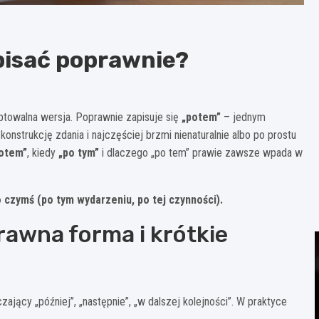
pisać poprawnie?
ceptowalna wersja. Poprawnie zapisuje się
„potem”
– jednym
onstrukcję zdania i najczęściej brzmi nienaturalnie albo po prostu
otem”
, kiedy
„po tym”
i dlaczego „po tem” prawie zawsze wpada w
o czymś (po tym wydarzeniu, po tej czynności).
rawna forma i krótkie
zający „później”, „następnie”, „w dalszej kolejności”. W praktyce