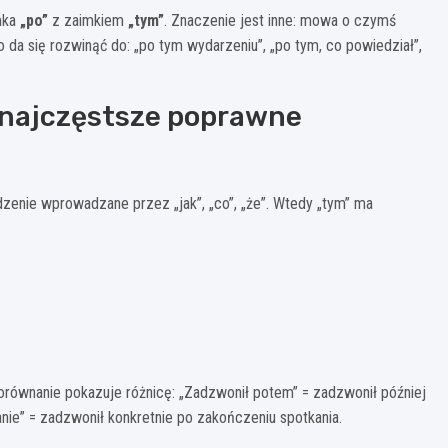
imka
„po”
z zaimkiem
„tym”
. Znaczenie jest inne: mowa o czymś
da się rozwinąć do: „po tym wydarzeniu”, „po tym, co powiedział”,
 – najczęstsze poprawne
dzenie wprowadzane przez „jak”, „co”, „że”. Wtedy „tym” ma
Porównanie pokazuje różnicę: „Zadzwonił potem” = zadzwonił później
nie” = zadzwonił konkretnie po zakończeniu spotkania.