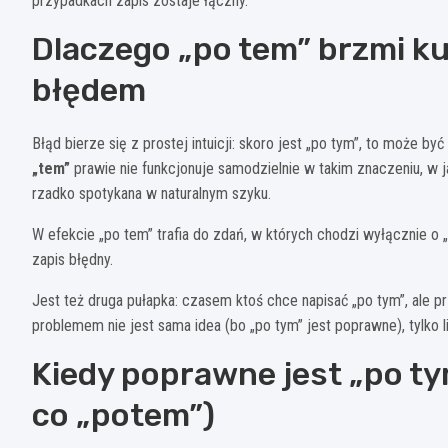
przypadkach zapis zostaje łączny.
Dlaczego „po tem” brzmi ku
błędem
Błąd bierze się z prostej intuicji: skoro jest „po tym”, to może b
„tem”
prawie nie funkcjonuje samodzielnie w takim znaczeniu, w ja
rzadko spotykana w naturalnym szyku.
W efekcie „po tem” trafia do zdań, w których chodzi wyłącznie o „
zapis błędny.
Jest też druga pułapka: czasem ktoś chce napisać „po tym”, ale prz
problemem nie jest sama idea (bo „po tym” jest poprawne), tylko l
Kiedy poprawne jest „po tym
co „potem”)