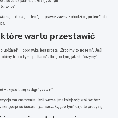
dło albo zaraz padnie, pisze się
„po tym”
.
ści wyjdę”.
jawia się pokusa „po tem”, to prawie zawsze chodzi o
„potem”
albo o
ba.
, które warto przestawić
 o „później” – poprawka jest prosta: „Zrobimy to
potem
”. Jeśli
Zrobimy to
po tym
spotkaniu” albo „po tym, jak skończymy”.
) – często lepiej zastąpić
„potem”
.
precyzja ma znaczenie. Jeśli ważna jest kolejność kroków bez
oś następuje
po konkretnym warunku
, „po tym” daje tę precyzję.