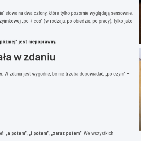
a” słowa na dwa człony, które tylko pozornie wyglądają sensownie.
yimkowej „po + coś” (w rodzaju: po obiedzie, po pracy), tylko jako
później” jest niepoprawny.
ała w zdaniu
eń. W zdaniu jest wygodne, bo nie trzeba dopowiadać, „po czym” –
eń:
„a potem”
,
„i potem”
,
„zaraz potem”
. We wszystkich