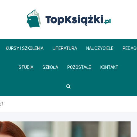
www.topksiazki.pl
KURSY I SZKOLENIA
LITERATURA
NAUCZYCIELE
PEDAG
STUDIA
SZKOŁA
POZOSTAŁE
KONTAKT
e?