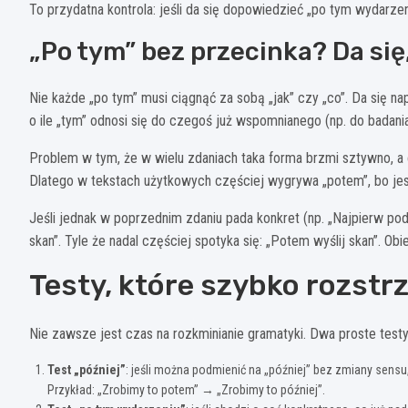
To przydatna kontrola: jeśli da się dopowiedzieć „po tym wydarze
„Po tym” bez przecinka? Da się
Nie każde „po tym” musi ciągnąć za sobą „jak” czy „co”. Da się n
o ile „tym” odnosi się do czegoś już wspomnianego (np. do badani
Problem w tym, że w wielu zdaniach taka forma brzmi sztywno, a
Dlatego w tekstach użytkowych częściej wygrywa „potem”, bo jest
Jeśli jednak w poprzednim zdaniu pada konkret (np. „Najpierw po
skan”. Tyle że nadal częściej spotyka się: „Potem wyślij skan”. Ob
Testy, które szybko rozstr
Nie zawsze jest czas na rozkminianie gramatyki. Dwa proste test
Test „później”
: jeśli można podmienić na „później” bez zmiany sensu
Przykład: „Zrobimy to potem” → „Zrobimy to później”.