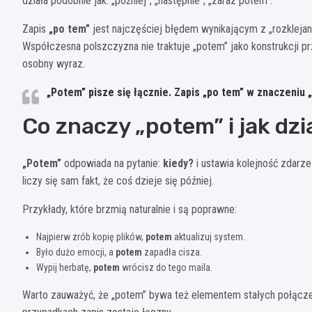
działa podobnie jak: „później”, „następnie”, „zaraz potem”.
Zapis
„po tem”
jest najczęściej błędem wynikającym z „rozklejani
Współczesna polszczyzna nie traktuje „potem” jako konstrukcji prz
osobny wyraz.
„Potem” pisze się łącznie.
Zapis „po tem” w znaczeniu „
Co znaczy „potem” i jak dzi
„Potem”
odpowiada na pytanie:
kiedy?
i ustawia kolejność zdarz
liczy się sam fakt, że coś dzieje się później.
Przykłady, które brzmią naturalnie i są poprawne:
Najpierw zrób kopię plików,
potem
aktualizuj system.
Było dużo emocji, a
potem
zapadła cisza.
Wypij herbatę,
potem
wrócisz do tego maila.
Warto zauważyć, że „potem” bywa też elementem stałych połącz