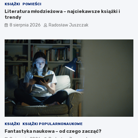
y
s
KSIĄŻKI
POWIEŚCI
c
k
Literatura młodzieżowa – najciekawsze książki i
i
i
trendy
e
c
8 sierpnia 2026
Radosław Juszczak
”
h
H
l
a
e
n
k
y
t
a
u
Y
r
a
–
n
c
a
z
g
y
i
o
h
t
a
y
r
m
a
w
i
KSIĄŻKI
KSIĄŻKI POPULARNONAUKOWE
e
Fantastyka naukowa – od czego zacząć?
d
z