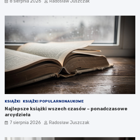
8 sierpnia 2026
Radosław Juszczak
i
a
ł
e
ś
?
KSIĄŻKI
KSIĄŻKI POPULARNONAUKOWE
Najlepsze książki wszech czasów – ponadczasowe
arcydzieła
7 sierpnia 2026
Radosław Juszczak