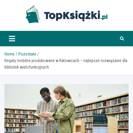
Skip
to
content
www.topksiazki.pl
Home
Pozostałe
Regały mobilne produkowane w Katowicach – najlepsze rozwiązanie dla
bibliotek wielofunkcyjnych