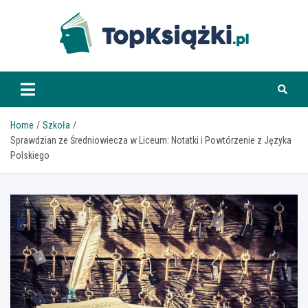
Skip
to
content
www.topksiazki.pl
Home
Szkoła
Sprawdzian ze Średniowiecza w Liceum: Notatki i Powtórzenie z Języka
Polskiego