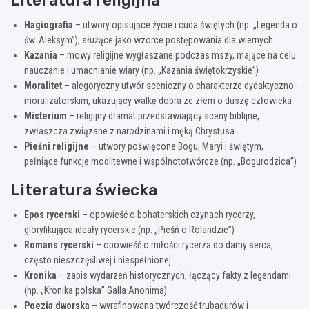
Hagiografia
– utwory opisujące życie i cuda świętych (np. „Legenda o
św. Aleksym”), służące jako wzorce postępowania dla wiernych
Kazania
– mowy religijne wygłaszane podczas mszy, mające na celu
nauczanie i umacnianie wiary (np. „Kazania świętokrzyskie”)
Moralitet
– alegoryczny utwór sceniczny o charakterze dydaktyczno-
moralizatorskim, ukazujący walkę dobra ze złem o duszę człowieka
Misterium
– religijny dramat przedstawiający sceny biblijne,
zwłaszcza związane z narodzinami i męką Chrystusa
Pieśni religijne
– utwory poświęcone Bogu, Maryi i świętym,
pełniące funkcje modlitewne i wspólnototwórcze (np. „Bogurodzica”)
Literatura świecka
Epos rycerski
– opowieść o bohaterskich czynach rycerzy,
gloryfikująca ideały rycerskie (np. „Pieśń o Rolandzie”)
Romans rycerski
– opowieść o miłości rycerza do damy serca,
często nieszczęśliwej i niespełnionej
Kronika
– zapis wydarzeń historycznych, łączący fakty z legendami
(np. „Kronika polska” Galla Anonima)
Poezja dworska
– wyrafinowana twórczość trubadurów i