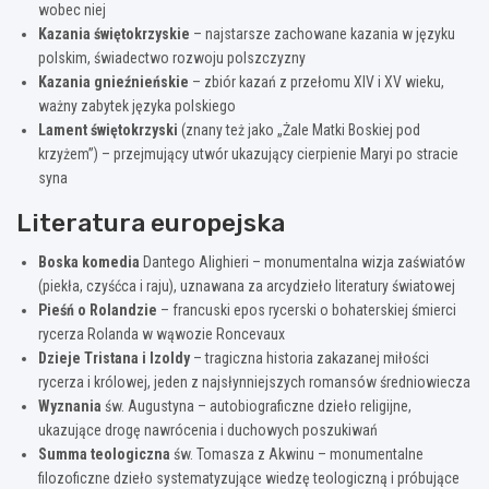
wobec niej
Kazania świętokrzyskie
– najstarsze zachowane kazania w języku
polskim, świadectwo rozwoju polszczyzny
Kazania gnieźnieńskie
– zbiór kazań z przełomu XIV i XV wieku,
ważny zabytek języka polskiego
Lament świętokrzyski
(znany też jako „Żale Matki Boskiej pod
krzyżem”) – przejmujący utwór ukazujący cierpienie Maryi po stracie
syna
Literatura europejska
Boska komedia
Dantego Alighieri – monumentalna wizja zaświatów
(piekła, czyśćca i raju), uznawana za arcydzieło literatury światowej
Pieśń o Rolandzie
– francuski epos rycerski o bohaterskiej śmierci
rycerza Rolanda w wąwozie Roncevaux
Dzieje Tristana i Izoldy
– tragiczna historia zakazanej miłości
rycerza i królowej, jeden z najsłynniejszych romansów średniowiecza
Wyznania
św. Augustyna – autobiograficzne dzieło religijne,
ukazujące drogę nawrócenia i duchowych poszukiwań
Summa teologiczna
św. Tomasza z Akwinu – monumentalne
filozoficzne dzieło systematyzujące wiedzę teologiczną i próbujące