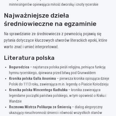
minnesingerów opiewająca miłość dworską i cnoty rycerskie
Najważniejsze dzieła
średniowieczne na egzaminie
Na sprawdzianie ze średniowiecza z pewnością pojawią się
pytania dotyczące kluczowych utworów literackich epoki, które
warto znać i umieć interpretować.
Literatura polska
Bogurodzica
– najstarsza polska pieśń religijna, pełniąca funkcję
hymnu rycerskiego, śpiewana przed bitwą pod Grunwaldem
Kronika polska Galla Anonima
– pierwsza kronika opisująca dzieje
Polski do 1113 roku, zawierająca m.in. legendę o Piaście Kołodzieju
Kronika polska Wincentego Kadłubka
– kronika zawierająca
legendarne początki państwa polskiego, w tym opowieść o Kraku i
Wandzie
Rozmowa Mistrza Polikarpa ze Śmiercią
– dialog alegoryczny
ukazujący nieuchronność śmierci i równość wszystkich stanów