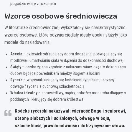
pogodzić wiarę z rozumem
Wzorce osobowe średniowiecza
W literaturze średniowiecznej wykształciły się charakterystyczne
wzorce osobowe, które odzwierciedlały ideały epoki i służyły jako
modele do naśladowania:
Asceta
– człowiek odrzucający dobra doczesne, poświęcający się
modlitwie i umartwianiu ciała w dążeniu do doskonałości duchowej
Święty
– osoba żyjąca zgodnie z nakazami wiary, często dokonująca
cudów, będąca pośrednikiem między Bogiem a ludźmi
Rycerz
– wojownik kierujący się kodeksem rycerskim, łączący
odwagę fizyczną z duchową szlachetnością
Władca idealny
– sprawiedliwy, mądry, pobożny monarcha dbający o
poddanych i kierujący się dobrem królestwa
Kodeks rycerski nakazywał: wierność Bogu i seniorowi,
obronę słabszych i uciśnionych, odwagę w boju,
szlachetność, prawdomówność i dotrzymywanie słowa.