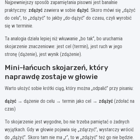
Najpewniejszy sposób zapamiętania pisowni jest banalnie
praktyczny:
zdążyć
zawiera w sobie
dążyć
. Skoro mówi się „dążyć
do celu”, to „zdążyć” to jakby „do-dążyć” do czasu, czyli wyrobić
się w terminie.
Ta analogia działa lepiej niż wkuwanie „bo tak”, bo uruchamia
skojarzenie znaczeniowe: jest cel (termin), jest ruch w jego
stronę (dążenie), jest wynik (zdążenie).
Mini-łańcuch skojarzeń, który
naprawdę zostaje w głowie
Warto ułożyć sobie krótki ciąg, który można „odpalić” przy pisaniu:
dążyć
→ dążenie do celu → termin jako cel →
zdążyć
(zdołać na
czas)
To skojarzenie jest wygodne, bo nie trzeba pamiętać o żadnych
wyjątkach. Gdy w głowie pojawia się „zdąrzyć”, wystarczy wrócić
do „dążyć”. Skoro tam nie ma „r”, to w „zdążyć” też go nie będzie.