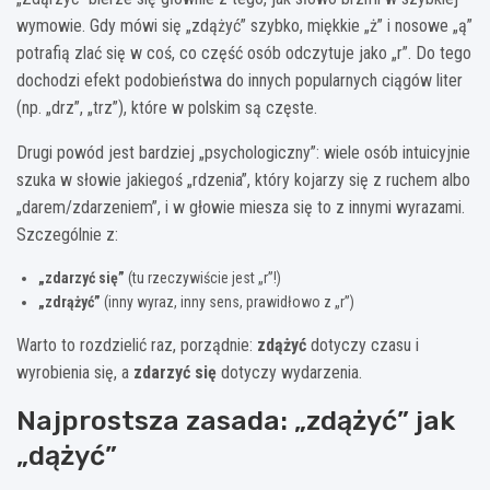
wymowie. Gdy mówi się „zdążyć” szybko, miękkie „ż” i nosowe „ą”
potrafią zlać się w coś, co część osób odczytuje jako „r”. Do tego
dochodzi efekt podobieństwa do innych popularnych ciągów liter
(np. „drz”, „trz”), które w polskim są częste.
Drugi powód jest bardziej „psychologiczny”: wiele osób intuicyjnie
szuka w słowie jakiegoś „rdzenia”, który kojarzy się z ruchem albo
„darem/zdarzeniem”, i w głowie miesza się to z innymi wyrazami.
Szczególnie z:
„zdarzyć się”
(tu rzeczywiście jest „r”!)
„zdrążyć”
(inny wyraz, inny sens, prawidłowo z „r”)
Warto to rozdzielić raz, porządnie:
zdążyć
dotyczy czasu i
wyrobienia się, a
zdarzyć się
dotyczy wydarzenia.
Najprostsza zasada: „zdążyć” jak
„dążyć”