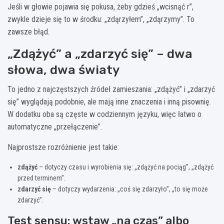
Jeśli w głowie pojawia się pokusa, żeby gdzieś „wcisnąć r”,
zwykle dzieje się to w środku: „zdąrzyłem”, „zdąrzymy”. To
zawsze błąd.
„Zdążyć” a „zdarzyć się” – dwa
słowa, dwa światy
To jedno z najczęstszych źródeł zamieszania: „zdążyć” i „zdarzyć
się” wyglądają podobnie, ale mają inne znaczenia i inną pisownię.
W dodatku oba są częste w codziennym języku, więc łatwo o
automatyczne „przełączenie”.
Najprostsze rozróżnienie jest takie:
zdążyć
– dotyczy czasu i wyrobienia się: „zdążyć na pociąg”, „zdążyć
przed terminem”.
zdarzyć się
– dotyczy wydarzenia: „coś się zdarzyło”, „to się może
zdarzyć”.
Test sensu: wstaw „na czas” albo