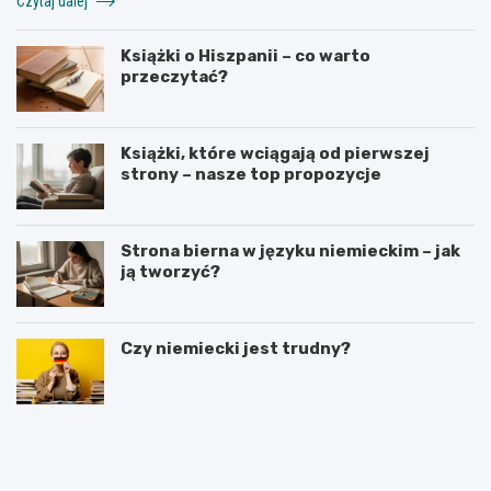
Czytaj dalej
Książki o Hiszpanii – co warto
przeczytać?
Książki, które wciągają od pierwszej
strony – nasze top propozycje
Strona bierna w języku niemieckim – jak
ją tworzyć?
Czy niemiecki jest trudny?
R
C
e
i
c
e
e
k
n
a