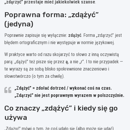
„zdąrzyć” przestaje mieć jakiekolwiek szanse
.
Poprawna forma: „zdążyć”
(jedyna)
Poprawnie zapisuje się wyłącznie:
zdążyć
. Forma „zdąrzyć” jest
błędem ortograficznym i nie występuje w normie językowej.
W praktyce warto od razu skojarzyć to słowo z inną oczywistą
parą: „dążyć” też pisze się przez
ą
, a nie „r”. I to nie przypadek —
te wyrazy są ze sobą blisko spokrewnione znaczeniowo i
słowotwórczo (o tym za chwilę).
„Zdążyć” = zdołać dotrzeć / wykonać coś na czas.
„Zdąrzyć” nie jest poprawnym wyrazem w polszczyźnie.
Co znaczy „zdążyć” i kiedy się go
używa
„Zdążyć” mówi o tym, że coś udało się (albo może się udać)