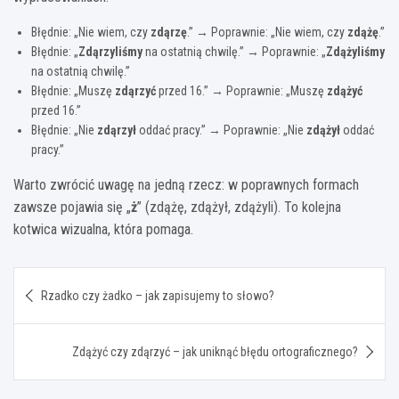
Błędnie: „Nie wiem, czy
zdąrzę
.” → Poprawnie: „Nie wiem, czy
zdążę
.”
Błędnie: „
Zdąrzyliśmy
na ostatnią chwilę.” → Poprawnie: „
Zdążyliśmy
na ostatnią chwilę.”
Błędnie: „Muszę
zdąrzyć
przed 16.” → Poprawnie: „Muszę
zdążyć
przed 16.”
Błędnie: „Nie
zdąrzył
oddać pracy.” → Poprawnie: „Nie
zdążył
oddać
pracy.”
Warto zwrócić uwagę na jedną rzecz: w poprawnych formach
zawsze pojawia się „
ż
” (zdążę, zdążył, zdążyli). To kolejna
kotwica wizualna, która pomaga.
Nawigacja
Rzadko czy żadko – jak zapisujemy to słowo?
wpisu
Zdążyć czy zdąrzyć – jak uniknąć błędu ortograficznego?