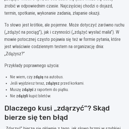
zrobić w odpowiednim czasie. Najczęściej chodzi o dojazd,
termin, spotkanie, wykonanie zadania, złapanie okazji.
To słowo jest krótkie, ale pojemne. Może dotyczyć zarówno ruchu
(„zdążyć na pociąg”), jak i czynności („zdążyć wysłać maila”). W
mowie potocznej często pojawia się też w formie pytania, które
jest właściwie codziennym testem na organizację dnia:
„Zdążysz?”
Przykłady poprawnego użycia:
Nie wiem, czy
zdążę
na autobus.
Jeśli wyjdziesz teraz,
zdążysz
przed korkami.
Muszę
zdążyć
z raportem do piątku.
Nie
zdążyli
kupić biletów.
Dlaczego kusi „zdąrzyć”? Skąd
bierze się ten błąd
„Zdąrzyć” bierze się głównie z tego, jak słowo brzmi w szybkiej