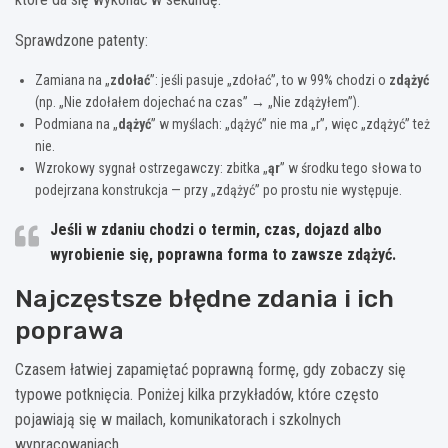
Sprawdzone patenty:
Zamiana na „
zdołać
”: jeśli pasuje „zdołać”, to w 99% chodzi o
zdążyć
(np. „Nie zdołałem dojechać na czas” → „Nie zdążyłem”).
Podmiana na „
dążyć
” w myślach: „dążyć” nie ma „r”, więc „zdążyć” też
nie.
Wzrokowy sygnał ostrzegawczy: zbitka „
ąr
” w środku tego słowa to
podejrzana konstrukcja — przy „zdążyć” po prostu nie występuje.
Jeśli w zdaniu chodzi o
termin
,
czas
,
dojazd
albo
wyrobienie się
, poprawna forma to zawsze
zdążyć
.
Najczęstsze błędne zdania i ich
poprawa
Czasem łatwiej zapamiętać poprawną formę, gdy zobaczy się
typowe potknięcia. Poniżej kilka przykładów, które często
pojawiają się w mailach, komunikatorach i szkolnych
wypracowaniach.