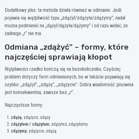
Dodatkowy plus: ta metoda działa również w odmianie. Jeśli
pojawia się wątpliwość typu „zdążył/zdążyła/zdążymy”, nadal
można podmienić na „dążył/dążyła/dążymy” i od razu widać, że
żadnego „r” nie ma.
Odmiana „zdążyć” – formy, które
najczęściej sprawiają kłopot
Wątpliwości rzadko kończą się na bezokoliczniku. Częściej
problem dotyczy form odmienionych, bo w tekście pojawiają się
szybko: „zdążył”, „zdążę”, „zdążycie”. Dobra wiadomość: pisownia
jest konsekwentna, zawsze bez „r”.
Najczęstsze formy:
zdążę
, zdążysz, zdąży
zdążyłem / zdążyłam
, zdążyłeś, zdążyliśmy
zdążymy
, zdążycie, zdążą