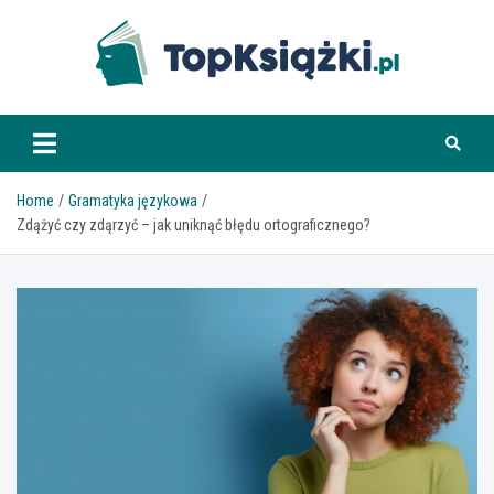
Skip
to
content
www.topksiazki.pl
Home
Gramatyka językowa
Zdążyć czy zdąrzyć – jak uniknąć błędu ortograficznego?