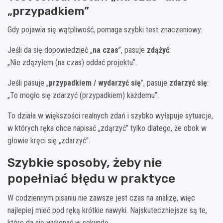
„przypadkiem”
Gdy pojawia się wątpliwość, pomaga szybki test znaczeniowy:
Jeśli da się dopowiedzieć „
na czas
”, pasuje
zdążyć
:
„Nie zdążyłem (na czas) oddać projektu”.
Jeśli pasuje „
przypadkiem / wydarzyć się
”, pasuje
zdarzyć się
:
„To mogło się zdarzyć (przypadkiem) każdemu”.
To działa w większości realnych zdań i szybko wyłapuje sytuacje,
w których ręka chce napisać „zdąrzyć” tylko dlatego, że obok w
głowie kręci się „zdarzyć”.
Szybkie sposoby, żeby nie
popełniać błędu w praktyce
W codziennym pisaniu nie zawsze jest czas na analizę, więc
najlepiej mieć pod ręką krótkie nawyki. Najskuteczniejsze są te,
które da się wykonać w sekundę.