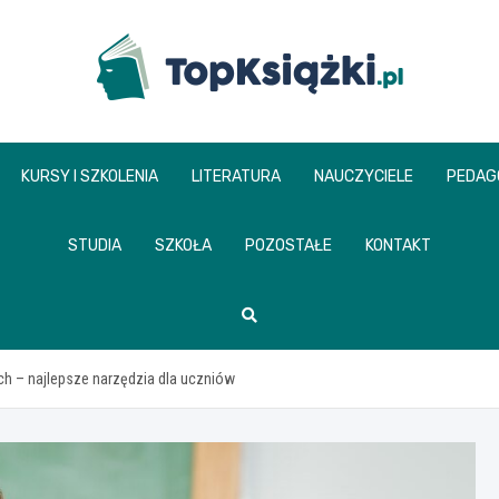
www.topksiazki.pl
KURSY I SZKOLENIA
LITERATURA
NAUCZYCIELE
PEDAG
STUDIA
SZKOŁA
POZOSTAŁE
KONTAKT
h – najlepsze narzędzia dla uczniów