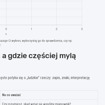
kazuje Ci wykres, wykorzystaj go do sprawdzenia, czy np.
x
.
, a gdzie częściej mylą
o potyka się o „ludzkie” rzeczy: zapis, znaki, interpretację
Na co uważać
Czy rozumiesz, skąd wziął się wspólny mianownik?