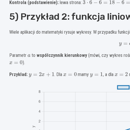
Kontrola (podstawienie):
lewa strona:
5) Przykład 2: funkcja linio
Wiele aplikacji do matematyki rysuje wykresy. W przypadku funkcji 
y
=
a
Parametr
to
współczynnik kierunkowy
(mówi, czy wykres rośn
x
=
0
).
y
=
2
x
+
1
x
=
0
y
=
1
x
=
2
Przykład:
. Dla
mamy
, a dla