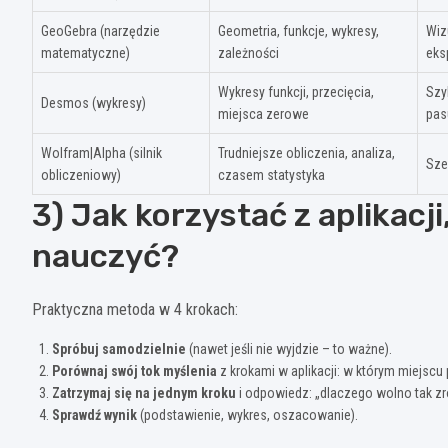
GeoGebra (narzędzie
Geometria, funkcje, wykresy,
Wiz
matematyczne)
zależności
eks
Wykresy funkcji, przecięcia,
Szy
Desmos (wykresy)
miejsca zerowe
pas
Wolfram|Alpha (silnik
Trudniejsze obliczenia, analiza,
Sze
obliczeniowy)
czasem statystyka
3) Jak korzystać z aplikacj
nauczyć?
Praktyczna metoda w 4 krokach:
Spróbuj samodzielnie
(nawet jeśli nie wyjdzie – to ważne).
Porównaj swój tok myślenia
z krokami w aplikacji: w którym miejscu 
Zatrzymaj się na jednym kroku
i odpowiedz: „dlaczego wolno tak zr
Sprawdź wynik
(podstawienie, wykres, oszacowanie).