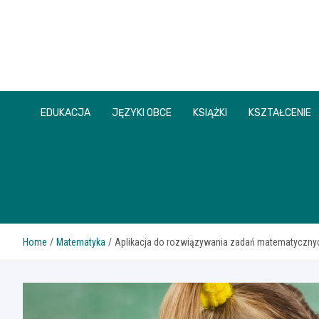
Skip
to
content
EDUKACJA
JĘZYKI OBCE
KSIĄŻKI
KSZTAŁCENIE
Home
Matematyka
Aplikacja do rozwiązywania zadań matematycznyc