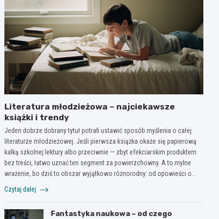
Literatura młodzieżowa – najciekawsze
książki i trendy
Jeden dobrze dobrany tytuł potrafi ustawić sposób myślenia o całej
literaturze młodzieżowej. Jeśli pierwsza książka okaże się papierową
kalką szkolnej lektury albo przeciwnie — zbyt efekciarskim produktem
bez treści, łatwo uznać ten segment za powierzchowny. A to mylne
wrażenie, bo dziś to obszar wyjątkowo różnorodny: od opowieści o…
Czytaj dalej
Fantastyka naukowa – od czego