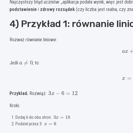
Najczęstszy błąd uczniów: „aplikacja podała wynik, więc jest dob
podstawienie
i
zdrowy rozsądek
(czy liczba jest realna, czy zn
4) Przykład 1: równanie lin
Rozważ równanie liniowe:
a
x
a
≠
0
Jeśli
, to:
x
=
3
x
−
6
=
12
Przykład.
Rozwiąż:
.
Kroki:
3
x
=
18
Dodaj 6 do obu stron:
.
x
=
6
Podziel przez 3:
.
3
⋅
6
−
6
=
18
−
6
=
12