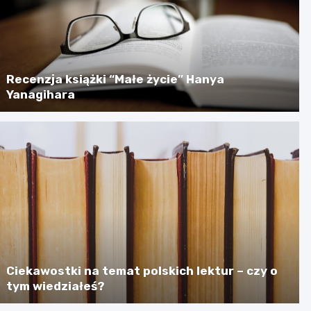
Recenzja książki “Małe życie” Hanya
Yanagihara
Ciekawostki na temat polskich lektur – czy o
tym wiedziałeś?