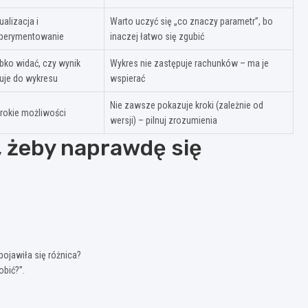
ualizacja i
Warto uczyć się „co znaczy parametr”, bo
perymentowanie
inaczej łatwo się zgubić
bko widać, czy wynik
Wykres nie zastępuje rachunków – ma je
uje do wykresu
wspierać
Nie zawsze pokazuje kroki (zależnie od
rokie możliwości
wersji) – pilnuj zrozumienia
i, żeby naprawdę się
pojawiła się różnica?
obić?”.