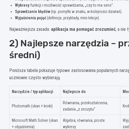
Wykresy
funkcji i możliwość sprawdzania, „czy to ma sens”.
Sprawdzanie błędów
(np. pomyłki w znaku, w kolejności działań).
Wyjaśnienia pojęć
(definicje, przykłady, mini-lekcje).
Najważniejsza zasada:
aplikacja ma pomagać zrozumieć
, a nie 
2) Najlepsze narzędzia – 
średni)
Poniższa tabela pokazuje typowe zastosowania popularnych narzęd
uczniowie często wybierają.
Narzędzie / typ aplikacji
Najlepsze do
Moc
Równania, przekształcenia,
Photomath (skan + kroki)
Kro
zadania „z zeszytu”
Microsoft Math Solver (skan
Algebra, równania, proste
Wyj
+ objaśnienia)
wykresy
zad