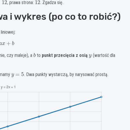
, prawa strona:
. Zgadza się.
wa i wykres (po co to robić?)
liniowej:
a
x
+
b
b
y
ie, czy maleje), a
to
punkt przecięcia z osią
(wartość dla
y
=
5
mamy
. Dwa punkty wystarczą, by narysować prostą.