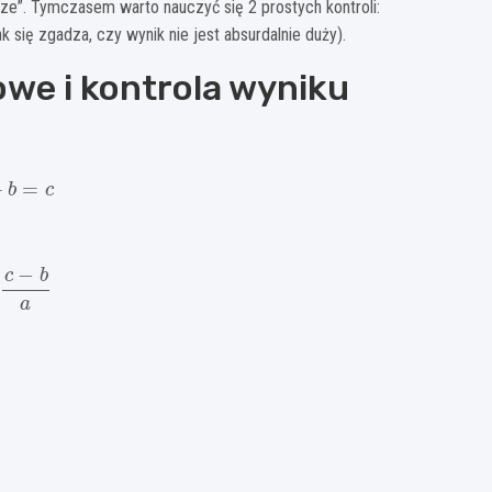
rze”. Tymczasem warto nauczyć się 2 prostych kontroli:
ak się zgadza, czy wynik nie jest absurdalnie duży).
iowe i kontrola wyniku
+
b
=
c
c
−
b
a
12