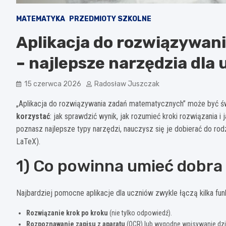
MATEMATYKA
PRZEDMIOTY SZKOLNE
Aplikacja do rozwiązywa
– najlepsze narzędzia dla
15 czerwca 2026
Radosław Juszczak
„Aplikacja do rozwiązywania zadań matematycznych” może być św
korzystać
: jak sprawdzić wynik, jak rozumieć kroki rozwiązania 
poznasz najlepsze typy narzędzi, nauczysz się je dobierać do ro
LaTeX).
1) Co powinna umieć dobra
Najbardziej pomocne aplikacje dla uczniów zwykle łączą kilka funk
Rozwiązanie krok po kroku
(nie tylko odpowiedź).
Rozpoznawanie zapisu z aparatu
(OCR) lub wygodne wpisywanie dzi