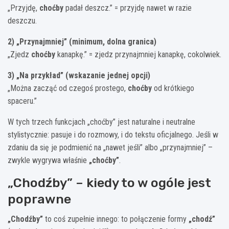
„Przyjdę,
choćby
padał deszcz.” = przyjdę nawet w razie
deszczu.
2) „Przynajmniej” (minimum, dolna granica)
„Zjedz
choćby
kanapkę.” = zjedz przynajmniej kanapkę, cokolwiek.
3) „Na przykład” (wskazanie jednej opcji)
„Można zacząć od czegoś prostego,
choćby
od krótkiego
spaceru.”
W tych trzech funkcjach „choćby” jest naturalne i neutralne
stylistycznie: pasuje i do rozmowy, i do tekstu oficjalnego. Jeśli w
zdaniu da się je podmienić na „nawet jeśli” albo „przynajmniej” –
zwykle wygrywa właśnie
„choćby”
.
„Chodźby” – kiedy to w ogóle jest
poprawne
„Chodźby”
to coś zupełnie innego: to połączenie formy
„chodź”