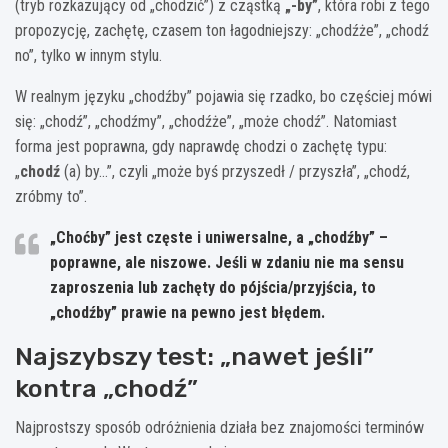
(tryb rozkazujący od „chodzić”) z cząstką
„-by”
, która robi z tego
propozycję, zachętę, czasem ton łagodniejszy: „chodźże”, „chodź
no”, tylko w innym stylu.
W realnym języku „chodźby” pojawia się rzadko, bo częściej mówi
się: „chodź”, „chodźmy”, „chodźże”, „może chodź”. Natomiast
forma jest poprawna, gdy naprawdę chodzi o zachętę typu:
„
chodź
(a) by…”, czyli „może byś przyszedł / przyszła”, „chodź,
zróbmy to”.
„Choćby” jest częste i uniwersalne, a „chodźby” –
poprawne, ale niszowe.
Jeśli w zdaniu nie ma sensu
zaproszenia lub zachęty do pójścia/przyjścia, to
„chodźby” prawie na pewno jest błędem.
Najszybszy test: „nawet jeśli”
kontra „chodź”
Najprostszy sposób odróżnienia działa bez znajomości terminów