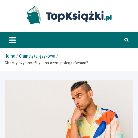
Skip
to
content
www.topksiazki.pl
Home
Gramatyka językowa
Choćby czy chodźby – na czym polega różnica?