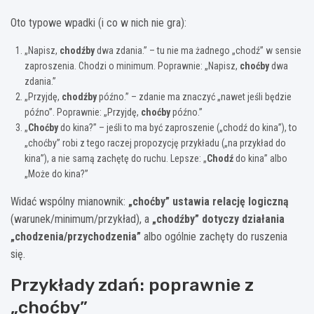
Oto typowe wpadki (i co w nich nie gra):
„Napisz,
chodźby
dwa zdania.” – tu nie ma żadnego „chodź” w sensie
zaproszenia. Chodzi o minimum. Poprawnie: „Napisz,
choćby
dwa
zdania.”
„Przyjdę,
chodźby
późno.” – zdanie ma znaczyć „nawet jeśli będzie
późno”. Poprawnie: „Przyjdę,
choćby
późno.”
„
Choćby
do kina?” – jeśli to ma być zaproszenie („chodź do kina”), to
„choćby” robi z tego raczej propozycję przykładu („na przykład do
kina”), a nie samą zachętę do ruchu. Lepsze: „
Chodź
do kina” albo
„Może do kina?”
Widać wspólny mianownik:
„choćby” ustawia relację logiczną
(warunek/minimum/przykład), a
„chodźby” dotyczy działania
„chodzenia/przychodzenia”
albo ogólnie zachęty do ruszenia
się.
Przykłady zdań: poprawnie z
„choćby”