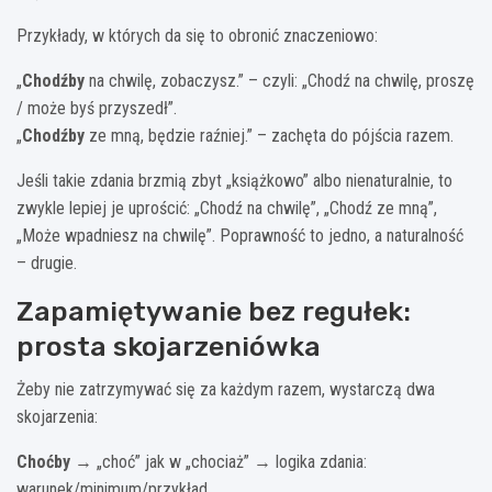
Przykłady, w których da się to obronić znaczeniowo:
„
Chodźby
na chwilę, zobaczysz.” – czyli: „Chodź na chwilę, proszę
/ może byś przyszedł”.
„
Chodźby
ze mną, będzie raźniej.” – zachęta do pójścia razem.
Jeśli takie zdania brzmią zbyt „książkowo” albo nienaturalnie, to
zwykle lepiej je uprościć: „Chodź na chwilę”, „Chodź ze mną”,
„Może wpadniesz na chwilę”. Poprawność to jedno, a naturalność
– drugie.
Zapamiętywanie bez regułek:
prosta skojarzeniówka
Żeby nie zatrzymywać się za każdym razem, wystarczą dwa
skojarzenia:
Choćby
→ „choć” jak w „chociaż” → logika zdania:
warunek/minimum/przykład.