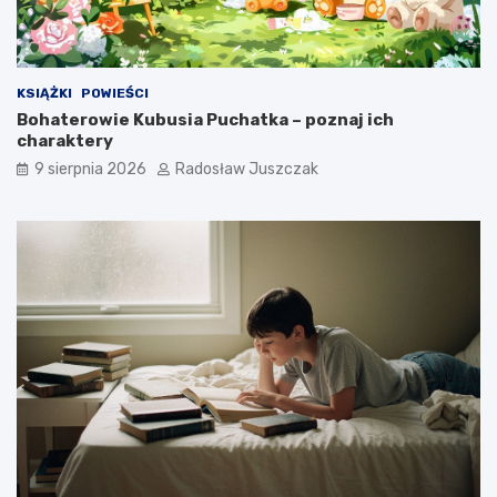
a
y
r
m
a
w
i
KSIĄŻKI
POWIEŚCI
e
Bohaterowie Kubusia Puchatka – poznaj ich
d
charaktery
z
i
9 sierpnia 2026
Radosław Juszczak
a
ł
e
ś
?