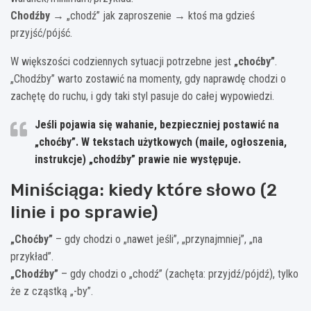
Chodźby
→ „chodź” jak zaproszenie → ktoś ma gdzieś
przyjść/pójść.
W większości codziennych sytuacji potrzebne jest
„choćby”
.
„Chodźby” warto zostawić na momenty, gdy naprawdę chodzi o
zachętę do ruchu, i gdy taki styl pasuje do całej wypowiedzi.
Jeśli pojawia się wahanie, bezpieczniej postawić na
„choćby”
. W tekstach użytkowych (maile, ogłoszenia,
instrukcje) „chodźby” prawie nie występuje.
Miniściąga: kiedy które słowo (2
linie i po sprawie)
„Choćby”
– gdy chodzi o „nawet jeśli”, „przynajmniej”, „na
przykład”.
„Chodźby”
– gdy chodzi o „chodź” (zachęta: przyjdź/pójdź), tylko
że z cząstką „-by”.