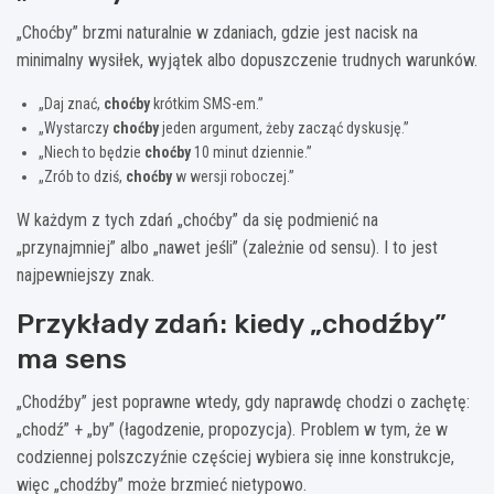
„Choćby” brzmi naturalnie w zdaniach, gdzie jest nacisk na
minimalny wysiłek, wyjątek albo dopuszczenie trudnych warunków.
„Daj znać,
choćby
krótkim SMS-em.”
„Wystarczy
choćby
jeden argument, żeby zacząć dyskusję.”
„Niech to będzie
choćby
10 minut dziennie.”
„Zrób to dziś,
choćby
w wersji roboczej.”
W każdym z tych zdań „choćby” da się podmienić na
„przynajmniej” albo „nawet jeśli” (zależnie od sensu). I to jest
najpewniejszy znak.
Przykłady zdań: kiedy „chodźby”
ma sens
„Chodźby” jest poprawne wtedy, gdy naprawdę chodzi o zachętę:
„chodź” + „by” (łagodzenie, propozycja). Problem w tym, że w
codziennej polszczyźnie częściej wybiera się inne konstrukcje,
więc „chodźby” może brzmieć nietypowo.