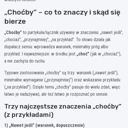
„Choćby” – co to znaczy i skąd się
bierze
„Choćby”
to partykuła/łącznik używany w znaczeniu: „nawet jeśli”,
„chociaż”, „przynajmniej”, „na przykład”. To słowo działa jak
dopalacz sensu: wprowadza warunek, minimalny próg albo
przykład. I najważniejsze: w środku jest
„choć”
(jak w „chociaż”),
a nie zachęta do ruchu.
Typowe zastosowania „choćby” są trzy: warunek („nawet jeśli”),
minimalne wymaganie („przynajmniej”) oraz wskazanie przykładu
(„na przykład”). Dzięki temu „choćby” pasuje do wielu zdań, więc
łatwo je nadużywać, ale też łatwo je rozpoznać po sensie.
Trzy najczęstsze znaczenia „choćby”
(z przykładami)
1) „Nawet jeśli” (warunek, dopuszczenie)