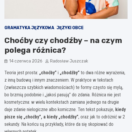
GRAMATYKA JĘZYKOWA
JĘZYKI OBCE
Choćby czy chodźby – na czym
polega różnica?
14 czerwca 2026
Radosław Juszczak
Teoria jest prosta:
„choćby”
i
„chodźby”
to dwa różne wyrażenia,
z inną budową i innym znaczeniem. W praktyce w tekstach
(zwłaszcza szybkich wiadomościach) te formy często się mylą,
bo brzmią podobnie i „jakoś pasują” do zdania. Różnica nie jest
kosmetyczna: w wielu kontekstach zamiana jednego na drugie
daje zdanie nielogiczne albo komiczne. Ten tekst pokazuje,
kiedy
pisze się „choćby”, a kiedy „chodźby”
, oraz jak to odróżnić w 2
sekundy. Na końcu są przykłady, które da się skopiować do
własnych notatek.