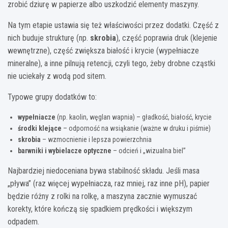
zrobić dziurę w papierze albo uszkodzić elementy maszyny.
Na tym etapie ustawia się też właściwości przez dodatki. Część z
nich buduje strukturę (np.
skrobia
), część poprawia druk (klejenie
wewnętrzne), część zwiększa białość i krycie (wypełniacze
mineralne), a inne pilnują retencji, czyli tego, żeby drobne cząstki
nie uciekały z wodą pod sitem.
Typowe grupy dodatków to:
wypełniacze
(np. kaolin, węglan wapnia) – gładkość, białość, krycie
środki klejące
– odporność na wsiąkanie (ważne w druku i piśmie)
skrobia
– wzmocnienie i lepsza powierzchnia
barwniki i wybielacze optyczne
– odcień i „wizualna biel”
Najbardziej niedoceniana bywa stabilność składu. Jeśli masa
„pływa” (raz więcej wypełniacza, raz mniej, raz inne pH), papier
będzie różny z rolki na rolkę, a maszyna zacznie wymuszać
korekty, które kończą się spadkiem prędkości i większym
odpadem.