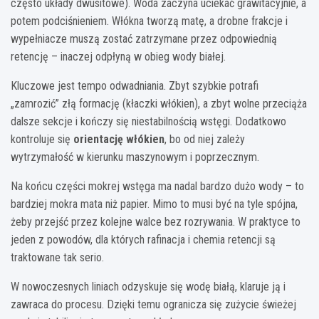
często układy dwusitowe). Woda zaczyna uciekać grawitacyjnie, a
potem podciśnieniem. Włókna tworzą matę, a drobne frakcje i
wypełniacze muszą zostać zatrzymane przez odpowiednią
retencję – inaczej odpłyną w obieg wody białej.
Kluczowe jest tempo odwadniania. Zbyt szybkie potrafi
„zamrozić” złą formację (kłaczki włókien), a zbyt wolne przeciąża
dalsze sekcje i kończy się niestabilnością wstęgi. Dodatkowo
kontroluje się
orientację włókien
, bo od niej zależy
wytrzymałość w kierunku maszynowym i poprzecznym.
Na końcu części mokrej wstęga ma nadal bardzo dużo wody – to
bardziej mokra mata niż papier. Mimo to musi być na tyle spójna,
żeby przejść przez kolejne walce bez rozrywania. W praktyce to
jeden z powodów, dla których rafinacja i chemia retencji są
traktowane tak serio.
W nowoczesnych liniach odzyskuje się wodę białą, klaruje ją i
zawraca do procesu. Dzięki temu ogranicza się zużycie świeżej