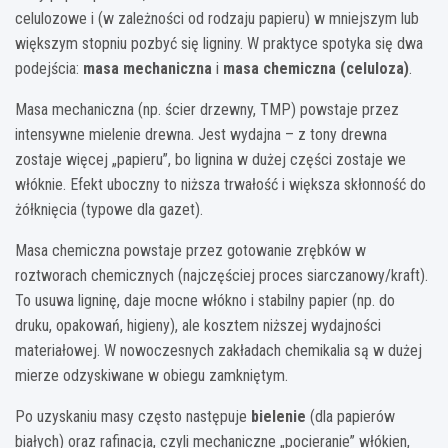
celulozowe i (w zależności od rodzaju papieru) w mniejszym lub
większym stopniu pozbyć się ligniny. W praktyce spotyka się dwa
podejścia:
masa mechaniczna
i
masa chemiczna (celuloza)
.
Masa mechaniczna (np. ścier drzewny, TMP) powstaje przez
intensywne mielenie drewna. Jest wydajna – z tony drewna
zostaje więcej „papieru”, bo lignina w dużej części zostaje we
włóknie. Efekt uboczny to niższa trwałość i większa skłonność do
żółknięcia (typowe dla gazet).
Masa chemiczna powstaje przez gotowanie zrębków w
roztworach chemicznych (najczęściej proces siarczanowy/kraft).
To usuwa ligninę, daje mocne włókno i stabilny papier (np. do
druku, opakowań, higieny), ale kosztem niższej wydajności
materiałowej. W nowoczesnych zakładach chemikalia są w dużej
mierze odzyskiwane w obiegu zamkniętym.
Po uzyskaniu masy często następuje
bielenie
(dla papierów
białych) oraz rafinacja, czyli mechaniczne „pocieranie” włókien,