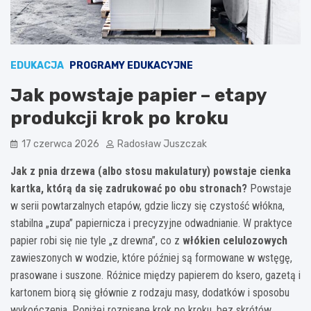
EDUKACJA
PROGRAMY EDUKACYJNE
Jak powstaje papier – etapy
produkcji krok po kroku
17 czerwca 2026
Radosław Juszczak
Jak z pnia drzewa (albo stosu makulatury) powstaje cienka
kartka, którą da się zadrukować po obu stronach?
Powstaje
w serii powtarzalnych etapów, gdzie liczy się czystość włókna,
stabilna „zupa” papiernicza i precyzyjne odwadnianie. W praktyce
papier robi się nie tyle „z drewna”, co z
włókien celulozowych
zawieszonych w wodzie, które później są formowane w wstęgę,
prasowane i suszone. Różnice między papierem do ksero, gazetą i
kartonem biorą się głównie z rodzaju masy, dodatków i sposobu
wykończenia. Poniżej rozpisane krok po kroku, bez skrótów