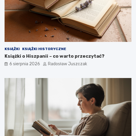
a
z
g
y
i
o
h
t
a
y
r
m
a
w
i
KSIĄŻKI
KSIĄŻKI HISTORYCZNE
e
Książki o Hiszpanii – co warto przeczytać?
d
z
6 sierpnia 2026
Radosław Juszczak
i
a
ł
e
ś
?