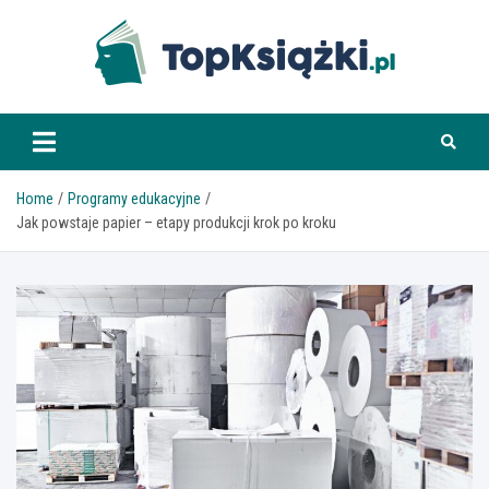
Skip
to
content
www.topksiazki.pl
Home
Programy edukacyjne
Jak powstaje papier – etapy produkcji krok po kroku