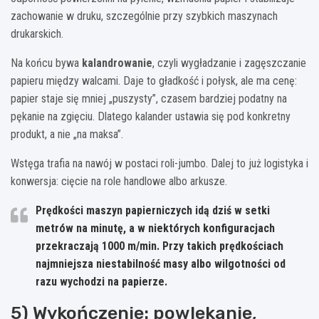
zachowanie w druku, szczególnie przy szybkich maszynach
drukarskich.
Na końcu bywa
kalandrowanie
, czyli wygładzanie i zagęszczanie
papieru między walcami. Daje to gładkość i połysk, ale ma cenę:
papier staje się mniej „puszysty”, czasem bardziej podatny na
pękanie na zgięciu. Dlatego kalander ustawia się pod konkretny
produkt, a nie „na maksa”.
Wstęga trafia na nawój w postaci roli-jumbo. Dalej to już logistyka i
konwersja: cięcie na role handlowe albo arkusze.
Prędkości maszyn papierniczych idą dziś w setki
metrów na minutę, a w niektórych konfiguracjach
przekraczają
1000 m/min
. Przy takich prędkościach
najmniejsza niestabilność masy albo wilgotności od
razu wychodzi na papierze.
5) Wykończenie: powlekanie,