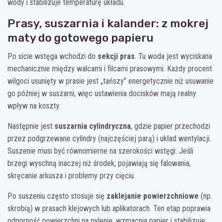
wody i stabilizuje temperaturę układu.
Prasy, suszarnia i kalander: z mokrej
maty do gotowego papieru
Po sicie wstęga wchodzi do
sekcji pras
. Tu woda jest wyciskana
mechanicznie między walcami i filcami prasowymi. Każdy procent
wilgoci usunięty w prasie jest „tańszy” energetycznie niż usuwanie
go później w suszarni, więc ustawienia docisków mają realny
wpływ na koszty.
Następnie jest
suszarnia cylindryczna
, gdzie papier przechodzi
przez podgrzewane cylindry (najczęściej parą) i układ wentylacji.
Suszenie musi być równomierne na szerokości wstęgi. Jeśli
brzegi wyschną inaczej niż środek, pojawiają się falowania,
skręcanie arkusza i problemy przy cięciu.
Po suszeniu często stosuje się
zaklejanie powierzchniowe
(np.
skrobią) w prasach klejowych lub aplikatorach. Ten etap poprawia
odporność powierzchni na pylenie, wzmacnia papier i stabilizuje