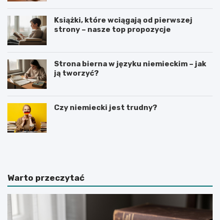
Książki, które wciągają od pierwszej
strony – nasze top propozycje
Strona bierna w języku niemieckim – jak
ją tworzyć?
Czy niemiecki jest trudny?
R
C
e
i
c
e
e
k
n
a
Warto przeczytać
z
w
j
o
a
s
k
t
s
k