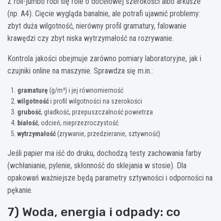
Z roli-jumbo robi się role o docelowej szerokości albo arkusze
(np. A4). Cięcie wygląda banalnie, ale potrafi ujawnić problemy:
zbyt duża wilgotność, nierówny profil gramatury, falowanie
krawędzi czy zbyt niska wytrzymałość na rozrywanie.
Kontrola jakości obejmuje zarówno pomiary laboratoryjne, jak i
czujniki online na maszynie. Sprawdza się m.in.:
gramaturę
(g/m²) i jej równomierność
wilgotność
i profil wilgotności na szerokości
grubość
, gładkość, przepuszczalność powietrza
białość
, odcień, nieprzezroczystość
wytrzymałość
(zrywanie, przedzieranie, sztywność)
Jeśli papier ma iść do druku, dochodzą testy zachowania farby
(wchłanianie, pylenie, skłonność do sklejania w stosie). Dla
opakowań ważniejsze będą parametry sztywności i odporności na
pękanie.
7) Woda, energia i odpady: co