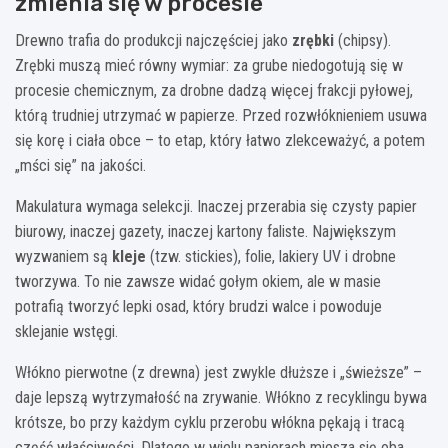
zmienia się w procesie
Drewno trafia do produkcji najczęściej jako
zrębki
(chipsy).
Zrębki muszą mieć równy wymiar: za grube niedogotują się w
procesie chemicznym, za drobne dadzą więcej frakcji pyłowej,
którą trudniej utrzymać w papierze. Przed rozwłóknieniem usuwa
się korę i ciała obce – to etap, który łatwo zlekceważyć, a potem
„mści się” na jakości.
Makulatura wymaga selekcji. Inaczej przerabia się czysty papier
biurowy, inaczej gazety, inaczej kartony faliste. Największym
wyzwaniem są
kleje
(tzw. stickies), folie, lakiery UV i drobne
tworzywa. To nie zawsze widać gołym okiem, ale w masie
potrafią tworzyć lepki osad, który brudzi walce i powoduje
sklejanie wstęgi.
Włókno pierwotne (z drewna) jest zwykle dłuższe i „świeższe” –
daje lepszą wytrzymałość na zrywanie. Włókno z recyklingu bywa
krótsze, bo przy każdym cyklu przerobu włókna pękają i tracą
część właściwości. Dlatego w wielu papierach miesza się oba