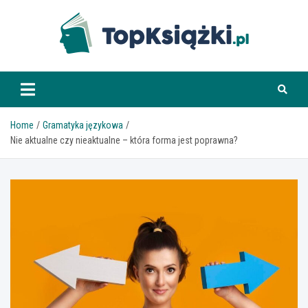
Skip
to
content
www.topksiazki.pl
Home
Gramatyka językowa
Nie aktualne czy nieaktualne – która forma jest poprawna?