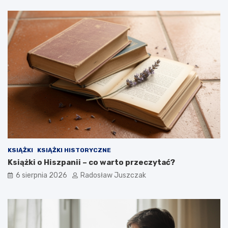
ł
e
ś
?
KSIĄŻKI
KSIĄŻKI HISTORYCZNE
Książki o Hiszpanii – co warto przeczytać?
6 sierpnia 2026
Radosław Juszczak