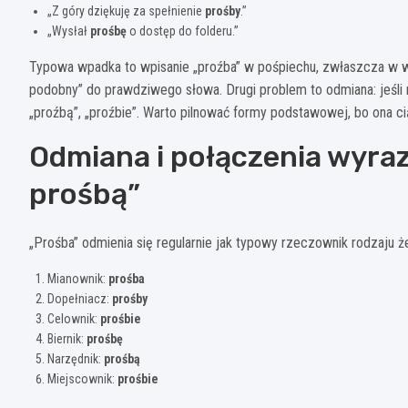
„Z góry dziękuję za spełnienie
prośby
.”
„Wysłał
prośbę
o dostęp do folderu.”
Typowa wpadka to wpisanie „proźba” w pośpiechu, zwłaszcza w w
podobny” do prawdziwego słowa. Drugi problem to odmiana: jeśli r
„proźbą”, „proźbie”. Warto pilnować formy podstawowej, bo ona ci
Odmiana i połączenia wyraz
prośbą”
„Prośba” odmienia się regularnie jak typowy rzeczownik rodzaju 
Mianownik:
prośba
Dopełniacz:
prośby
Celownik:
prośbie
Biernik:
prośbę
Narzędnik:
prośbą
Miejscownik:
prośbie