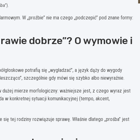
śba”).
m alarmowym. W „proźbie” nie ma czego „podczepić” pod znane formy:
prawie dobrze”? O wymowie i
półgłoskowe potrafią się „wygładzać”, a język dąży do wygody
eszcząco”, szczególnie gdy mówi się szybko albo niewyraźnie.
 w dużej mierze morfologiczny: ważniejsze jest, z czego wyraz jest
da w konkretnej sytuacji komunikacyjnej (tempo, akcent,
e się tej rodziny rozwiązuje sprawę. Właśnie dlatego „prośba” jest