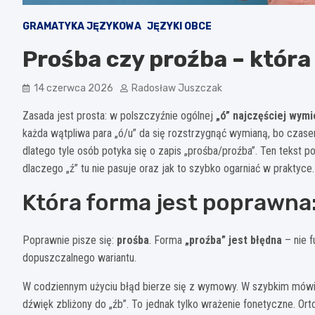
GRAMATYKA JĘZYKOWA
JĘZYKI OBCE
Prośba czy proźba – któr
14 czerwca 2026
Radosław Juszczak
Zasada jest prosta: w polszczyźnie ogólnej
„ó” najczęściej wymie
każda wątpliwa para „ó/u” da się rozstrzygnąć wymianą, bo czas
dlatego tyle osób potyka się o zapis „prośba/proźba”. Ten tekst po
dlaczego „ź” tu nie pasuje oraz jak to szybko ogarniać w praktyce
Która forma jest poprawna:
Poprawnie pisze się:
prośba
. Forma
„proźba” jest błędna
– nie f
dopuszczalnego wariantu.
W codziennym użyciu błąd bierze się z wymowy. W szybkim mówi
dźwięk zbliżony do „źb”. To jednak tylko wrażenie fonetyczne. Orto