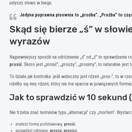
usłyszy słowo w biegu.
Jedyna poprawna pisownia to „prośba”.
„Proźba” to częs
Skąd się bierze „ś” w słow
wyrazów
Najpewniejszy sposób na odróżnienie „ś” od „ź” to sprawdzenie 
prosić
. Skoro jest „prosić”, „proszę”, „prosimy”, to naturalnie jest 
To działa jak kontrolka: jeśli widoczny jest rdzeń „pros-”, to w rz
robiłby się inny rdzeń, który nie ma oparcia w powiązanych formac
Jak to sprawdzić w 10 sekund 
Nie trzeba znać terminów typu „alternacja” czy „morfem”. Wystarc
znaleźć formę podstawową:
prosić
;
sprawdzić odmianę:
proszę
,
prosisz
;