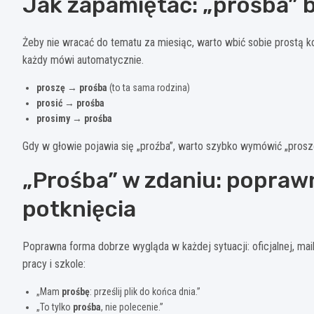
Jak zapamiętać: „prośba” 
Żeby nie wracać do tematu za miesiąc, warto wbić sobie prostą ko
każdy mówi automatycznie.
proszę
→
prośba
(to ta sama rodzina)
prosić
→
prośba
prosimy
→
prośba
Gdy w głowie pojawia się „proźba”, warto szybko wymówić „proszę”.
„Prośba” w zdaniu: popraw
potknięcia
Poprawna forma dobrze wygląda w każdej sytuacji: oficjalnej, mail
pracy i szkole:
„Mam
prośbę
: prześlij plik do końca dnia.”
„To tylko
prośba
, nie polecenie.”