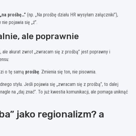
„na prośbę…”
(np. „Na prośbę działu HR wysyłam załączniki”),
nie pojawia się „ź”.
lnie, ale poprawnie
 ale akurat zwrot „zwracam się z prośbą” jest poprawny i
ensu:
dzi o tę samą
prośbę
. Zmienia się ton, nie pisownia.
nego stylu. Jeśli pojawia się „zwracam się z prośbą”, to dalej
agle na „daj znać”. To już kwestia komunikacji, ale pomaga uniknąć
ba” jako regionalizm? a