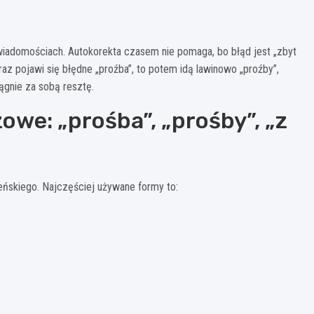
iadomościach. Autokorekta czasem nie pomaga, bo błąd jest „zbyt
az pojawi się błędne „proźba”, to potem idą lawinowo „proźby”,
ągnie za sobą resztę.
owe: „prośba”, „prośby”, „z
żeńskiego. Najczęściej używane formy to: