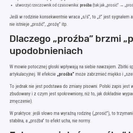
utworzyć rzeczownik od czasownika:
prośba
(tak jak „prosić” → „pro
Jeśli w rodzinie konsekwentnie wraca „s/ś”, to „ź” jest sygnałe
nie istnieje „proźić”, „proźę” itp.
Dlaczego „proźba” brzmi „
upodobnieniach
W mowie potocznej głoski wpływają na siebie nawzajem. Zbitki s
artykulacyjnej. W efekcie
„prośba”
może zabrzmieć miękko i „szel
To jednak nie jest podstawa do zmiany pisowni. Polski zapis jest
zbudowany i z czym jest spokrewniony, niż to, jak dokładnie wypa
zmęczenie).
W praktyce: jeśli słowo ma wyraźną rodzinę („prosić”), to trzymani
stabilna, a „proźba” to efekt ucha, nie normy.