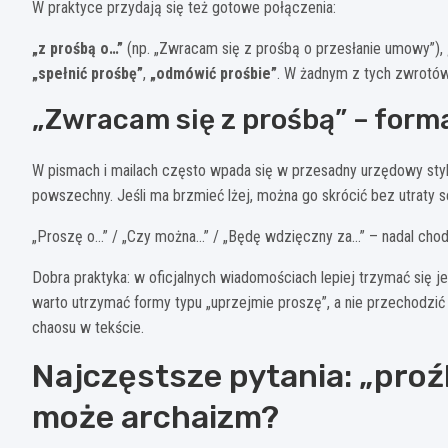
W praktyce przydają się też gotowe połączenia:
„z prośbą o…”
(np. „Zwracam się z prośbą o przesłanie umowy”),
„spełnić prośbę”
,
„odmówić prośbie”
. W żadnym z tych zwrotów 
„Zwracam się z prośbą” – forma
W pismach i mailach często wpada się w przesadny urzędowy styl,
powszechny. Jeśli ma brzmieć lżej, można go skrócić bez utraty s
„Proszę o…” / „Czy można…” / „Będę wdzięczny za…” – nadal cho
Dobra praktyka: w oficjalnych wiadomościach lepiej trzymać się jed
warto utrzymać formy typu „uprzejmie proszę”, a nie przechodzić n
chaosu w tekście.
Najczęstsze pytania: „proź
może archaizm?