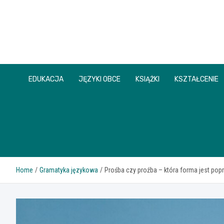
Skip
to
content
EDUKACJA
JĘZYKI OBCE
KSIĄŻKI
KSZTAŁCENIE
Home
Gramatyka językowa
Prośba czy proźba – która forma jest po