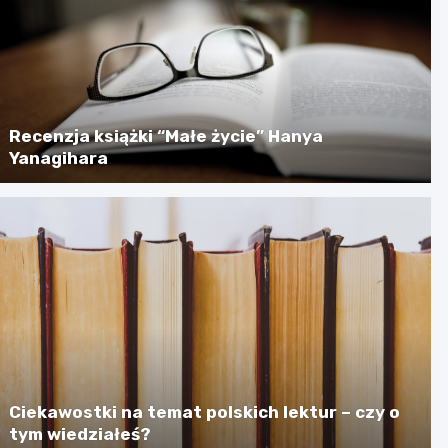
Recenzja książki “Małe życie” Hanya
Yanagihara
Ciekawostki na temat polskich lektur – czy o
tym wiedziałeś?