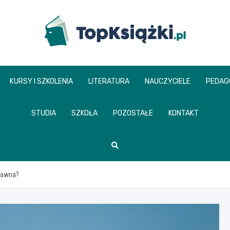
www.topksiazki.pl
KURSY I SZKOLENIA
LITERATURA
NAUCZYCIELE
PEDAG
STUDIA
SZKOŁA
POZOSTAŁE
KONTAKT
prawna?