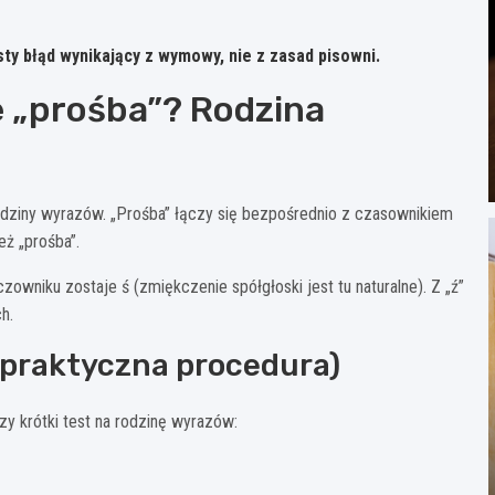
ty błąd wynikający z wymowy, nie z zasad pisowni.
ie „prośba”? Rodzina
rodziny wyrazów. „Prośba” łączy się bezpośrednio z czasownikiem
też „prośba”.
eczowniku zostaje ś (zmiękczenie spółgłoski jest tu naturalne). Z „ź”
h.
(praktyczna procedura)
zy krótki test na rodzinę wyrazów: